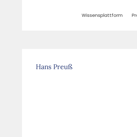
Zum
Inhalt
Wissensplattform
Pr
springen
Hans Preuß
Technische
Dokumentation
und