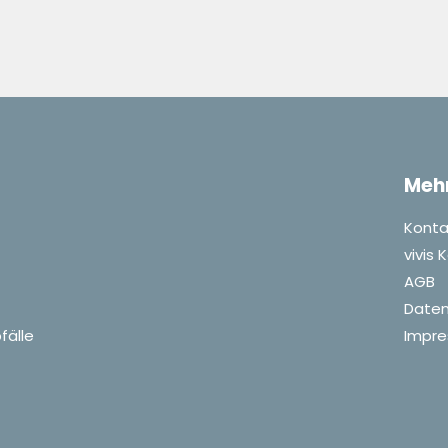
Meh
Konta
vivis
AGB
Daten
fälle
Impr