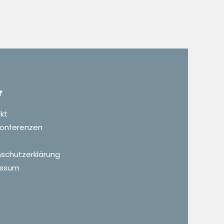
r
kt
 Konferenzen
schutzerklärung
essum