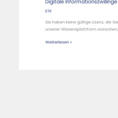
Digitale Informationszwillin
Digitale
Informationszwillinge
ETK
realisieren
Sie haben keine gültige Lizenz, die S
und
unserer Wissensplattform wünschen, d
nutzen
–
Weiterlesen »
Praxisbericht
AVA-
Velsen
/
AVG
Hamburg