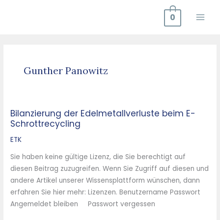
Zum
0
Inhalt
springen
Gunther Panowitz
Bilanzierung der Edelmetallverluste beim E-
Bilanzierung
Schrottrecycling
der
Edelmetallverluste
ETK
beim
Sie haben keine gültige Lizenz, die Sie berechtigt auf
E-
diesen Beitrag zuzugreifen. Wenn Sie Zugriff auf diesen und
Schrottrecycling
andere Artikel unserer Wissensplattform wünschen, dann
erfahren Sie hier mehr: Lizenzen. Benutzername Passwort
Angemeldet bleiben Passwort vergessen