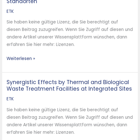
Standorten
thermische
und
ETK
biologische
Sie haben keine gültige Lizenz, die Sie berechtigt auf
Abfallbehandlung
diesen Beitrag zuzugreifen. Wenn Sie Zugriff auf diesen und
an
andere Artikel unserer Wissensplattform wünschen, dann
integrierten
erfahren Sie hier mehr: Lizenzen.
Standorten
Weiterlesen »
Synergistic Effects by Thermal and Biological
Synergistic
Waste Treatment Facilities at Integrated Sites
Effects
by
ETK
Thermal
Sie haben keine gültige Lizenz, die Sie berechtigt auf
and
diesen Beitrag zuzugreifen. Wenn Sie Zugriff auf diesen und
Biological
andere Artikel unserer Wissensplattform wünschen, dann
Waste
erfahren Sie hier mehr: Lizenzen.
Treatment