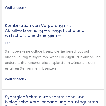
Kläranlage
Weiterlesen »
Kombination von Vergärung mit
Kombination
Abfallverbrennung – energetische und
von
wirtschaftliche Synergien –
Vergärung
mit
ETK
Abfallverbrennung
Sie haben keine gültige Lizenz, die Sie berechtigt auf
–
diesen Beitrag zuzugreifen. Wenn Sie Zugriff auf diesen und
energetische
andere Artikel unserer Wissensplattform wünschen, dann
und
erfahren Sie hier mehr: Lizenzen.
wirtschaftliche
Synergien
Weiterlesen »
–
Synergieeffekte durch thermische und
Synergieeffekte
biologische Abfallbehandlung an integrierten
durch