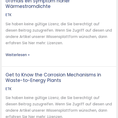
oftmals ein Symptom hoher
kommt
Wärmestromdichte
die
Wärme
ETK
ins
Sie haben keine gültige Lizenz, die Sie berechtigt auf
Rohr?
diesen Beitrag zuzugreifen. Wenn Sie Zugriff auf diesen und
–
andere Artikel unserer Wissensplattform wünschen, dann
Korrosion
erfahren Sie hier mehr: Lizenzen.
ist
oftmals
Weiterlesen »
ein
Symptom
hoher
Get to Know the Corrosion Mechanisms in
Get
Wärmestromdichte
Waste-to-Energy Plants
to
Know
ETK
the
Sie haben keine gültige Lizenz, die Sie berechtigt auf
Corrosion
diesen Beitrag zuzugreifen. Wenn Sie Zugriff auf diesen und
Mechanisms
andere Artikel unserer Wissensplattform wünschen, dann
in
erfahren Sie hier mehr: Lizenzen.