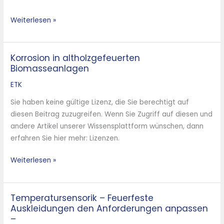
Waste-
to-
Weiterlesen »
Energy
Plants
Korrosion in altholzgefeuerten
Korrosion
Biomasseanlagen
in
altholzgefeuerten
ETK
Biomasseanlagen
Sie haben keine gültige Lizenz, die Sie berechtigt auf
diesen Beitrag zuzugreifen. Wenn Sie Zugriff auf diesen und
andere Artikel unserer Wissensplattform wünschen, dann
erfahren Sie hier mehr: Lizenzen.
Weiterlesen »
Temperatursensorik – Feuerfeste
Temperatursensorik
Auskleidungen den Anforderungen anpassen
–
–
Feuerfeste