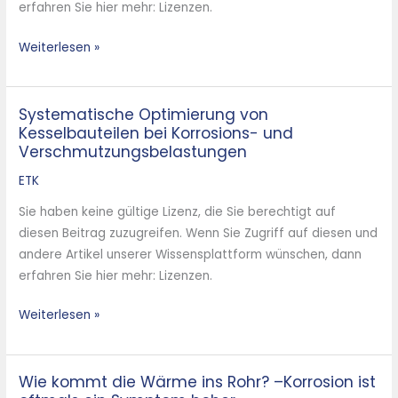
erfahren Sie hier mehr: Lizenzen.
Weiterlesen »
Systematische Optimierung von
Systematische
Kesselbauteilen bei Korrosions- und
Optimierung
Verschmutzungsbelastungen
von
Kesselbauteilen
ETK
bei
Sie haben keine gültige Lizenz, die Sie berechtigt auf
Korrosions-
diesen Beitrag zuzugreifen. Wenn Sie Zugriff auf diesen und
und
andere Artikel unserer Wissensplattform wünschen, dann
Verschmutzungsbelastungen
erfahren Sie hier mehr: Lizenzen.
Weiterlesen »
Wie kommt die Wärme ins Rohr? –Korrosion ist
Wie