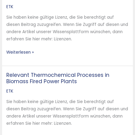
Auskleidungen
ETK
den
Sie haben keine gültige Lizenz, die Sie berechtigt auf
Anforderungen
diesen Beitrag zuzugreifen. Wenn Sie Zugriff auf diesen und
anpassen
andere Artikel unserer Wissensplattform wünschen, dann
–
erfahren Sie hier mehr: Lizenzen.
Weiterlesen »
Relevant Thermochemical Processes in
Relevant
Biomass Fired Power Plants
Thermochemical
Processes
ETK
in
Sie haben keine gültige Lizenz, die Sie berechtigt auf
Biomass
diesen Beitrag zuzugreifen. Wenn Sie Zugriff auf diesen und
Fired
andere Artikel unserer Wissensplattform wünschen, dann
Power
erfahren Sie hier mehr: Lizenzen.
Plants