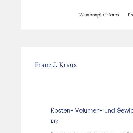
Zum
Inhalt
Wissensplattform
Pr
springen
Franz J. Kraus
Kosten- Volumen- und Gewicht
Kosten-
Volumen-
ETK
und