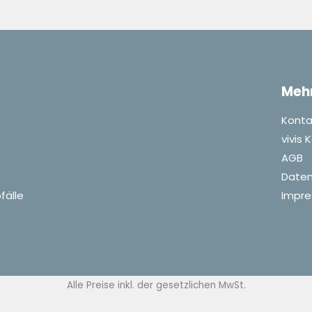
Meh
Konta
vivis
AGB
Daten
fälle
Impr
Alle Preise inkl. der gesetzlichen MwSt.