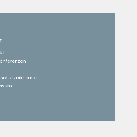
r
kt
 Konferenzen
schutzerklärung
essum