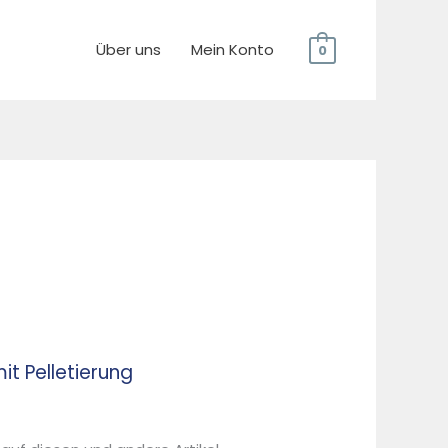
Über uns
Mein Konto
0
t Pelletierung