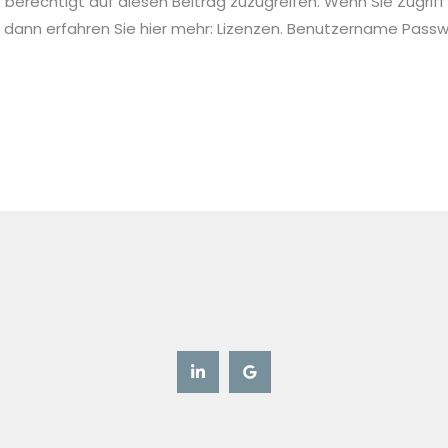
ie berechtigt auf diesen Beitrag zuzugreifen. Wenn Sie Zugriff
 dann erfahren Sie hier mehr: Lizenzen. Benutzername Pa