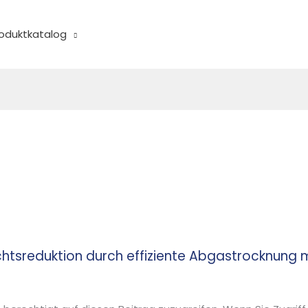
oduktkatalog
sreduktion durch effiziente Abgastrocknung mi