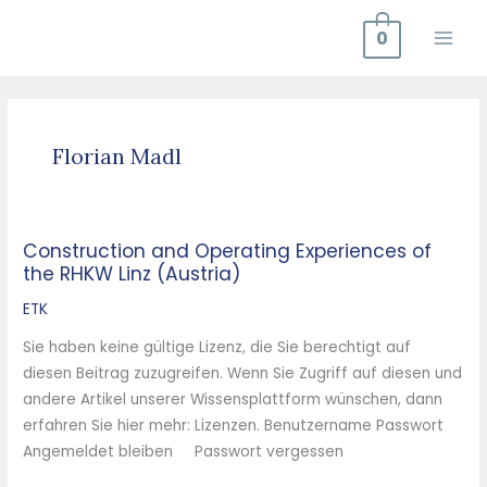
Zum
0
Inhalt
springen
Florian Madl
Construction and Operating Experiences of
Construction
the RHKW Linz (Austria)
and
Operating
ETK
Experiences
Sie haben keine gültige Lizenz, die Sie berechtigt auf
of
diesen Beitrag zuzugreifen. Wenn Sie Zugriff auf diesen und
the
andere Artikel unserer Wissensplattform wünschen, dann
RHKW
erfahren Sie hier mehr: Lizenzen. Benutzername Passwort
Linz
Angemeldet bleiben Passwort vergessen
(Austria)