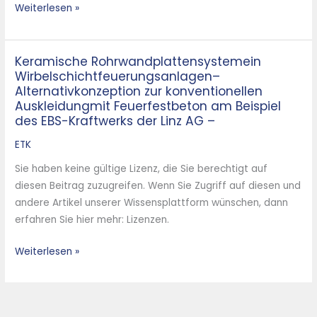
Weiterlesen »
Keramische Rohrwandplattensystemein
Keramische
Wirbelschichtfeuerungsanlagen–
Rohrwandplattensystemein
Alternativkonzeption zur konventionellen
Wirbelschichtfeuerungsanlagen–
Auskleidungmit Feuerfestbeton am Beispiel
Alternativkonzeption
des EBS-Kraftwerks der Linz AG –
zur
ETK
konventionellen
Auskleidungmit
Sie haben keine gültige Lizenz, die Sie berechtigt auf
Feuerfestbeton
diesen Beitrag zuzugreifen. Wenn Sie Zugriff auf diesen und
am
andere Artikel unserer Wissensplattform wünschen, dann
Beispiel
erfahren Sie hier mehr: Lizenzen.
des
EBS-
Weiterlesen »
Kraftwerks
der
Linz
AG