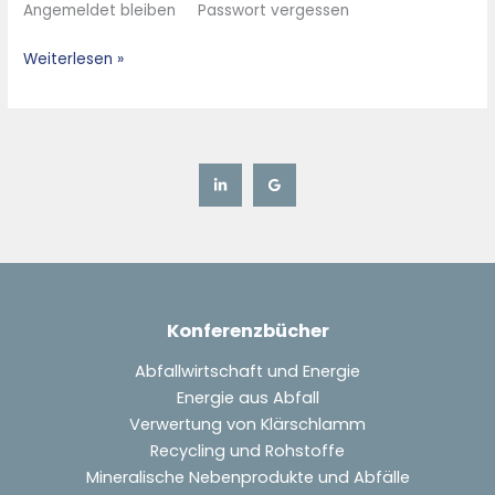
Angemeldet bleiben Passwort vergessen
Sludge
and
Weiterlesen »
Liquid
Waste
Incineration
under
Difficult
Circumstances
–
Konferenzbücher
Abfallwirtschaft und Energie
Energie aus Abfall
Verwertung von Klärschlamm
Recycling und Rohstoffe
Mineralische Nebenprodukte und Abfälle