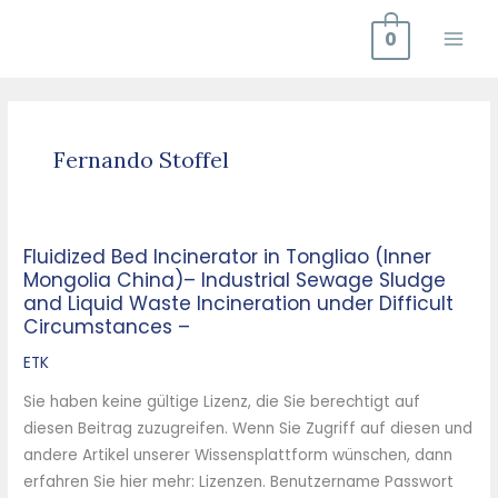
Zum
0
Inhalt
springen
Fernando Stoffel
Fluidized Bed Incinerator in Tongliao (Inner
Fluidized
Mongolia China)– Industrial Sewage Sludge
Bed
and Liquid Waste Incineration under Difficult
Incinerator
Circumstances –
in
ETK
Tongliao
(Inner
Sie haben keine gültige Lizenz, die Sie berechtigt auf
Mongolia
diesen Beitrag zuzugreifen. Wenn Sie Zugriff auf diesen und
China)–
andere Artikel unserer Wissensplattform wünschen, dann
Industrial
erfahren Sie hier mehr: Lizenzen. Benutzername Passwort
Sewage