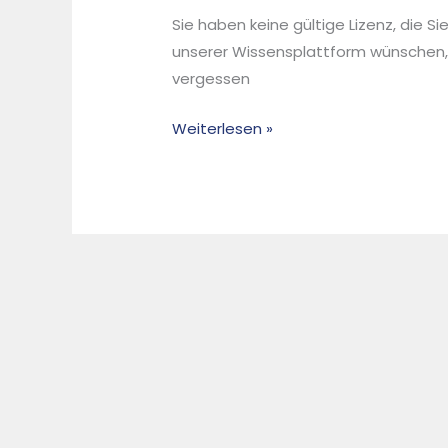
of-
Sie haben keine gültige Lizenz, die S
life-
unserer Wissensplattform wünschen,
Produkten
vergessen
wie
PET-
Weiterlesen »
Flaschen
Kunststoffen
und
Reifen
–
Herausforderungen
für
die
Recyclingbranche
–