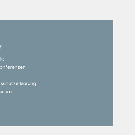
r
kt
 Konferenzen
schutzerklärung
essum