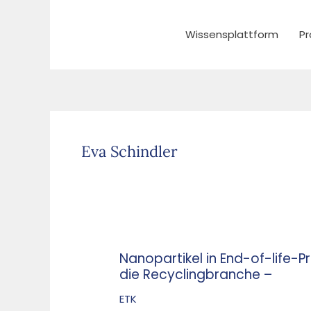
Zum
Inhalt
Wissensplattform
Pr
springen
Eva Schindler
Nanopartikel in End-of-life-
Nanopartikel
die Recyclingbranche –
in
End-
ETK