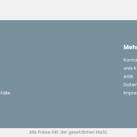
Meh
Konta
vivis
AGB
Daten
fälle
Impr
Alle Preise inkl. der gesetzlichen MwSt.