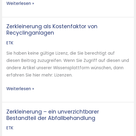
Weiterlesen »
Zerkleinerung als Kostenfaktor von
Zerkleinerung
Recyclinganlagen
als
Kostenfaktor
ETK
von
Sie haben keine gültige Lizenz, die Sie berechtigt auf
Recyclinganlagen
diesen Beitrag zuzugreifen. Wenn Sie Zugriff auf diesen und
andere Artikel unserer Wissensplattform wünschen, dann
erfahren Sie hier mehr: Lizenzen.
Weiterlesen »
Zerkleinerung – ein unverzichtbarer
Zerkleinerung
Bestandteil der Abfallbehandlung
–
ein
ETK
unverzichtbarer