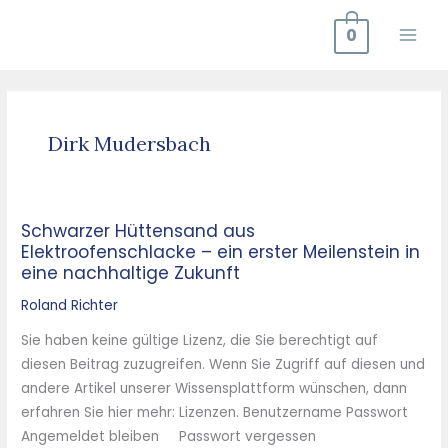
Zum
0
Inhalt
springen
Dirk Mudersbach
Schwarzer Hüttensand aus
Schwarzer
Elektroofenschlacke – ein erster Meilenstein in
Hüttensand
eine nachhaltige Zukunft
aus
Elektroofenschlacke
Roland Richter
–
Sie haben keine gültige Lizenz, die Sie berechtigt auf
ein
diesen Beitrag zuzugreifen. Wenn Sie Zugriff auf diesen und
erster
andere Artikel unserer Wissensplattform wünschen, dann
Meilenstein
erfahren Sie hier mehr: Lizenzen. Benutzername Passwort
in
Angemeldet bleiben Passwort vergessen
eine