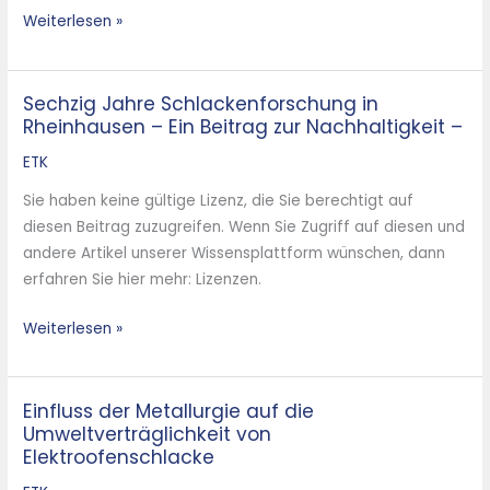
Weiterlesen »
Sechzig Jahre Schlackenforschung in
Sechzig
Rheinhausen – Ein Beitrag zur Nachhaltigkeit –
Jahre
Schlackenforschung
ETK
in
Sie haben keine gültige Lizenz, die Sie berechtigt auf
Rheinhausen
diesen Beitrag zuzugreifen. Wenn Sie Zugriff auf diesen und
–
andere Artikel unserer Wissensplattform wünschen, dann
Ein
erfahren Sie hier mehr: Lizenzen.
Beitrag
zur
Weiterlesen »
Nachhaltigkeit
–
Einfluss der Metallurgie auf die
Einfluss
Umweltverträglichkeit von
der
Elektroofenschlacke
Metallurgie