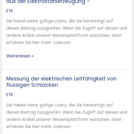
aus der Elektrostahlerzeugung –
Energie-
und
ETK
Bauwirtschaft
Sie haben keine gültige Lizenz, die Sie berechtigt auf
–
diesen Beitrag zuzugreifen. Wenn Sie Zugriff auf diesen und
am
andere Artikel unserer Wissensplattform wünschen, dann
Beispiel
erfahren Sie hier mehr: Lizenzen.
der
Schlacken
Weiterlesen »
aus
der
Elektrostahlerzeugung
Messung der elektrischen Leitfähigkeit von
Messung
–
flüssigen Schlacken
der
elektrischen
ETK
Leitfähigkeit
Sie haben keine gültige Lizenz, die Sie berechtigt auf
von
diesen Beitrag zuzugreifen. Wenn Sie Zugriff auf diesen und
flüssigen
andere Artikel unserer Wissensplattform wünschen, dann
Schlacken
erfahren Sie hier mehr: Lizenzen.