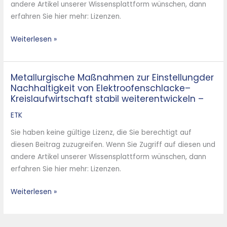
andere Artikel unserer Wissensplattform wünschen, dann
Beitrag
erfahren Sie hier mehr: Lizenzen.
zur
Nachhaltigkeit
Weiterlesen »
–
Metallurgische Maßnahmen zur Einstellungder
Metallurgische
Nachhaltigkeit von Elektroofenschlacke–
Maßnahmen
Kreislaufwirtschaft stabil weiterentwickeln –
zur
Einstellungder
ETK
Nachhaltigkeit
Sie haben keine gültige Lizenz, die Sie berechtigt auf
von
diesen Beitrag zuzugreifen. Wenn Sie Zugriff auf diesen und
Elektroofenschlacke–
andere Artikel unserer Wissensplattform wünschen, dann
Kreislaufwirtschaft
erfahren Sie hier mehr: Lizenzen.
stabil
weiterentwickeln
Weiterlesen »
–