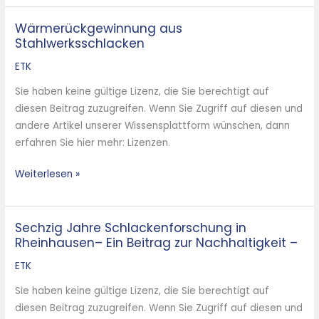
Wärmerückgewinnung aus
Wärmerückgewinnung
Stahlwerksschlacken
aus
Stahlwerksschlacken
ETK
Sie haben keine gültige Lizenz, die Sie berechtigt auf
diesen Beitrag zuzugreifen. Wenn Sie Zugriff auf diesen und
andere Artikel unserer Wissensplattform wünschen, dann
erfahren Sie hier mehr: Lizenzen.
Weiterlesen »
Sechzig Jahre Schlackenforschung in
Sechzig
Rheinhausen– Ein Beitrag zur Nachhaltigkeit –
Jahre
Schlackenforschung
ETK
in
Sie haben keine gültige Lizenz, die Sie berechtigt auf
Rheinhausen–
diesen Beitrag zuzugreifen. Wenn Sie Zugriff auf diesen und
Ein