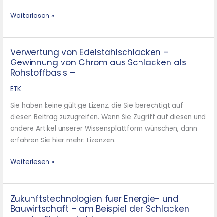
nachhaltige
Weiterlesen »
Zukunft
Verwertung von Edelstahlschlacken –
Verwertung
Gewinnung von Chrom aus Schlacken als
von
Rohstoffbasis –
Edelstahlschlacken
–
ETK
Gewinnung
Sie haben keine gültige Lizenz, die Sie berechtigt auf
von
diesen Beitrag zuzugreifen. Wenn Sie Zugriff auf diesen und
Chrom
andere Artikel unserer Wissensplattform wünschen, dann
aus
erfahren Sie hier mehr: Lizenzen.
Schlacken
als
Weiterlesen »
Rohstoffbasis
–
Zukunftstechnologien fuer Energie- und
Zukunftstechnologien
Bauwirtschaft – am Beispiel der Schlacken
fuer