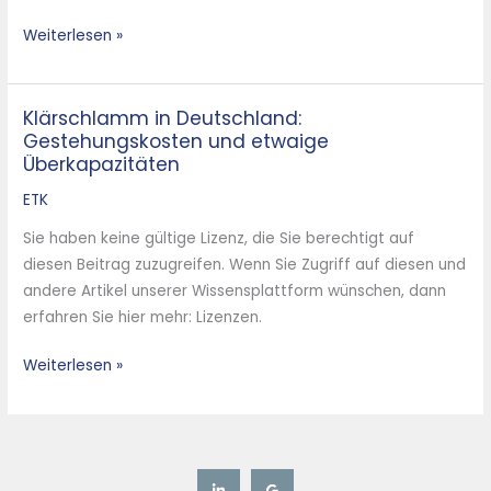
–
Weiterlesen »
Wohin
bewegt
sich
Klärschlamm in Deutschland:
Klärschlamm
der
Gestehungskosten und etwaige
in
Altholzmarkt?
Überkapazitäten
Deutschland:
Gestehungskosten
ETK
und
Sie haben keine gültige Lizenz, die Sie berechtigt auf
etwaige
diesen Beitrag zuzugreifen. Wenn Sie Zugriff auf diesen und
Überkapazitäten
andere Artikel unserer Wissensplattform wünschen, dann
erfahren Sie hier mehr: Lizenzen.
Weiterlesen »