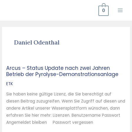
Zum
0
Inhalt
springen
Daniel Odenthal
Arcus – Status Update nach zwei Jahren
Arcus
Betrieb der Pyrolyse-Demonstrationsanlage
–
Status
ETK
Update
Sie haben keine gültige Lizenz, die Sie berechtigt auf
nach
diesen Beitrag zuzugreifen. Wenn Sie Zugriff auf diesen und
zwei
andere Artikel unserer Wissensplattform wünschen, dann
Jahren
erfahren Sie hier mehr: Lizenzen. Benutzername Passwort
Betrieb
Angemeldet bleiben Passwort vergessen
der
Pyrolyse-