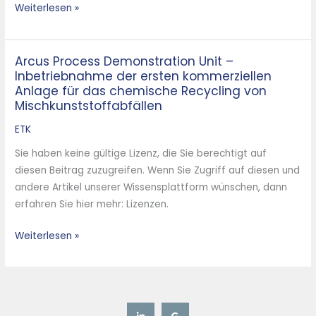
Weiterlesen »
Demonstrationsanlage
Arcus Process Demonstration Unit –
Arcus
Inbetriebnahme der ersten kommerziellen
Process
Anlage für das chemische Recycling von
Demonstration
Mischkunststoffabfällen
Unit
ETK
–
Inbetriebnahme
Sie haben keine gültige Lizenz, die Sie berechtigt auf
der
diesen Beitrag zuzugreifen. Wenn Sie Zugriff auf diesen und
ersten
andere Artikel unserer Wissensplattform wünschen, dann
kommerziellen
erfahren Sie hier mehr: Lizenzen.
Anlage
für
Weiterlesen »
das
chemische
Recycling
von
Mischkunststoffabfällen