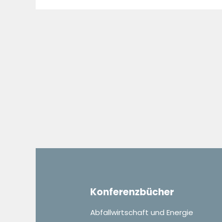
Ghana
Konferenzbücher
Abfallwirtschaft und Energie