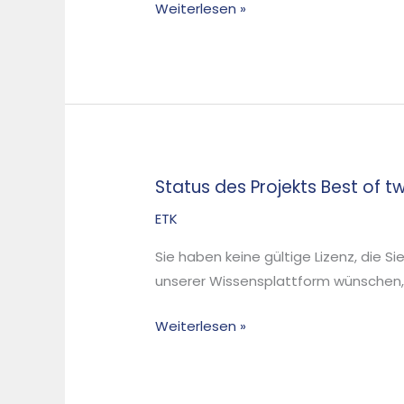
Weiterlesen »
worlds
–
Beispiel
Ägypten
Status des Projekts Best of t
Status
des
ETK
Projekts
Sie haben keine gültige Lizenz, die S
Best
unserer Wissensplattform wünschen, d
of
two
Weiterlesen »
worlds
–
Beispiel