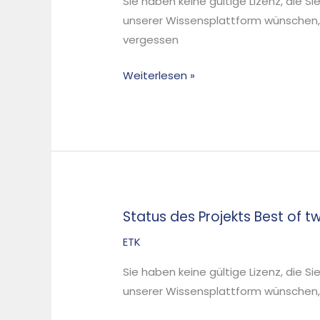
Sie haben keine gültige Lizenz, die S
anthropogenen
unserer Wissensplattform wünschen,
Lager
vergessen
Deutschlands
Weiterlesen »
Status des Projekts Best of t
Status
des
ETK
Projekts
Sie haben keine gültige Lizenz, die S
Best
unserer Wissensplattform wünschen, d
of
two