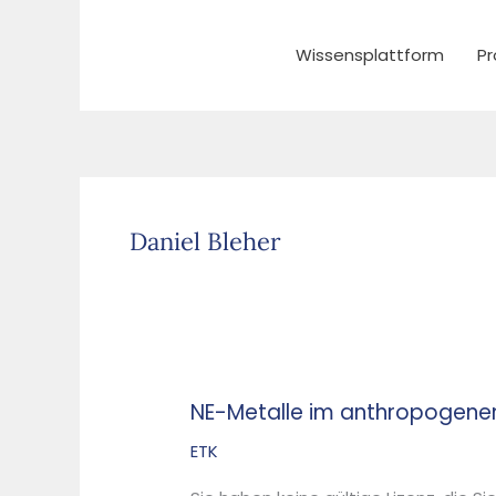
Zum
Inhalt
Wissensplattform
Pr
springen
Daniel Bleher
NE-Metalle im anthropogene
NE-
Metalle
ETK
im