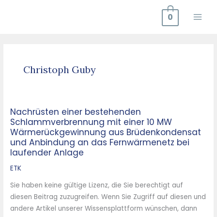
Zum
0
Inhalt
springen
Christoph Guby
Nachrüsten einer bestehenden
Nachrüsten
Schlammverbrennung mit einer 10 MW
einer
Wärmerückgewinnung aus Brüdenkondensat
bestehenden
und Anbindung an das Fernwärmenetz bei
Schlammverbrennung
laufender Anlage
mit
ETK
einer
10
Sie haben keine gültige Lizenz, die Sie berechtigt auf
MW
diesen Beitrag zuzugreifen. Wenn Sie Zugriff auf diesen und
Wärmerückgewinnung
andere Artikel unserer Wissensplattform wünschen, dann
aus