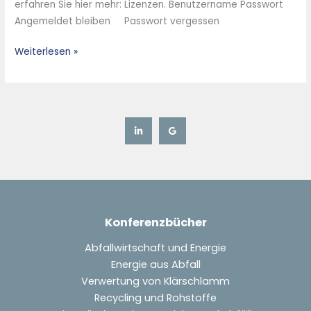
erfahren Sie hier mehr: Lizenzen. Benutzername Passwort
Brüdenkondensat
Angemeldet bleiben Passwort vergessen
und
Anbindung
Weiterlesen »
an
das
Fernwärmenetz
bei
laufender
Anlage
Konferenzbücher
Abfallwirtschaft und Energie
Energie aus Abfall
Verwertung von Klärschlamm
Recycling und Rohstoffe