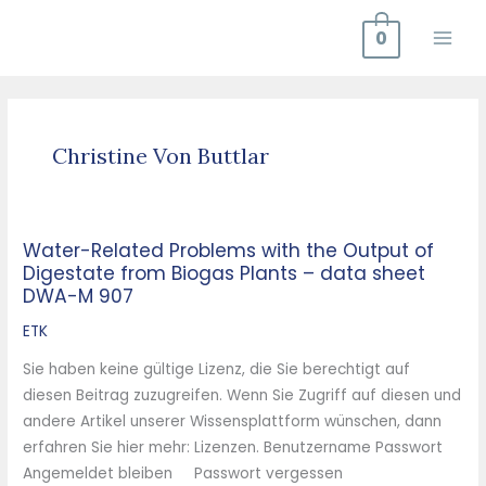
Zum
0
Inhalt
springen
Christine Von Buttlar
Water-Related Problems with the Output of
Water-
Digestate from Biogas Plants – data sheet
Related
DWA-M 907
Problems
with
ETK
the
Sie haben keine gültige Lizenz, die Sie berechtigt auf
Output
diesen Beitrag zuzugreifen. Wenn Sie Zugriff auf diesen und
of
andere Artikel unserer Wissensplattform wünschen, dann
Digestate
erfahren Sie hier mehr: Lizenzen. Benutzername Passwort
from
Angemeldet bleiben Passwort vergessen
Biogas