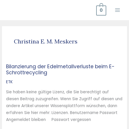
Zum
0
Inhalt
springen
Christina E. M. Meskers
Bilanzierung der Edelmetallverluste beim E-
Bilanzierung
Schrottrecycling
der
Edelmetallverluste
ETK
beim
Sie haben keine gültige Lizenz, die Sie berechtigt auf
E-
diesen Beitrag zuzugreifen. Wenn Sie Zugriff auf diesen und
Schrottrecycling
andere Artikel unserer Wissensplattform wünschen, dann
erfahren Sie hier mehr: Lizenzen. Benutzername Passwort
Angemeldet bleiben Passwort vergessen