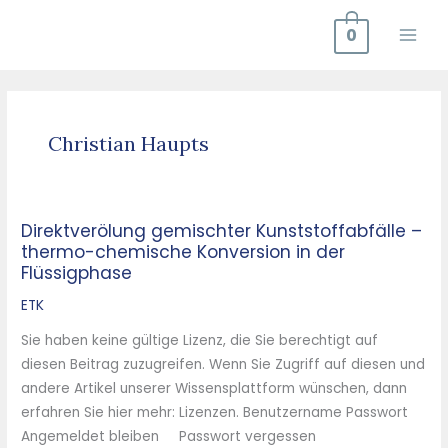
Zum
0
Inhalt
springen
Christian Haupts
Direktverölung gemischter Kunststoffabfälle –
Direktverölung
thermo-chemische Konversion in der
gemischter
Flüssigphase
Kunststoffabfälle
–
ETK
thermo-
Sie haben keine gültige Lizenz, die Sie berechtigt auf
chemische
diesen Beitrag zuzugreifen. Wenn Sie Zugriff auf diesen und
Konversion
andere Artikel unserer Wissensplattform wünschen, dann
in
erfahren Sie hier mehr: Lizenzen. Benutzername Passwort
der
Angemeldet bleiben Passwort vergessen
Flüssigphase