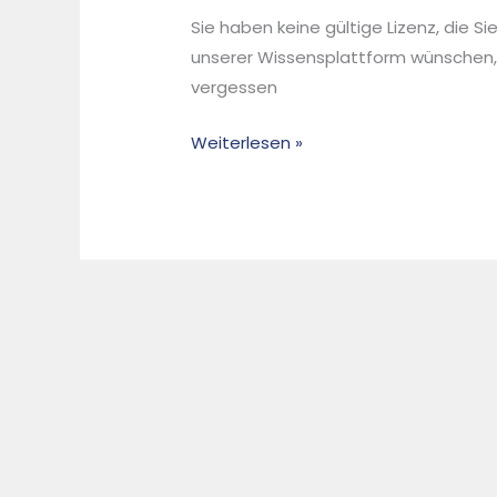
der
Sie haben keine gültige Lizenz, die S
Rostascheaufbereitung
unserer Wissensplattform wünschen,
–
vergessen
Der
Weg
Weiterlesen »
vom
induktiven
Allmetallsensor
zum
selektiven
Multispektral-
Metalldetektor
–