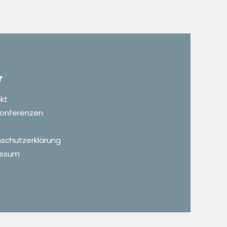
r
kt
 Konferenzen
schutzerklärung
essum