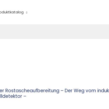
oduktkatalog
der Rostascheaufbereitung – Der Weg vom induk
lldetektor –