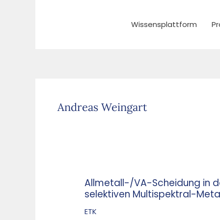
Zum
Inhalt
Wissensplattform
Pr
springen
Andreas Weingart
Allmetall-/VA-Scheidung in 
Allmetall-/VA-
selektiven Multispektral-Meta
Scheidung
in
ETK