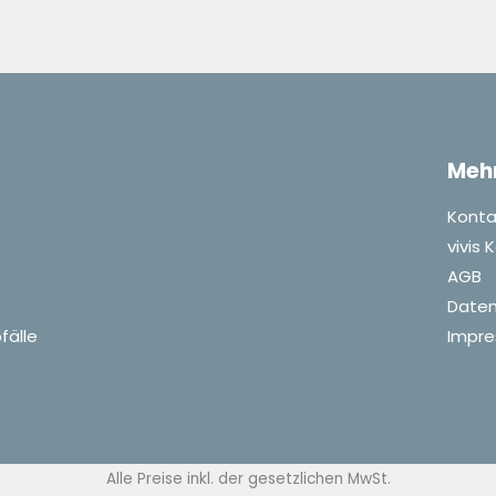
Meh
Konta
vivis
AGB
Daten
fälle
Impr
Alle Preise inkl. der gesetzlichen MwSt.