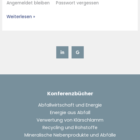
Angemeldet bleiben Passwort vergessen
der
Aufbereitungbei
Weiterlesen »
der
Verwertung
der
Metall-
und
mineralischen
Fraktion
–
Konferenzbücher
Abfallwirtschaft und Energie
Energie aus Abfall
Verwertung von Klärschlamm
Recycling und Rohstoffe
Mineralische Nebenprodukte und Abfälle