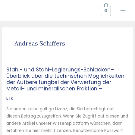
Zum
0
Inhalt
springen
Andreas Schiffers
Stahl- und Stahl-Legierungs-Schlacken–
Stahl-
Überblick über die technischen Möglichkeiten
und
der Aufbereitungbei der Verwertung der
Stahl-
Metall- und mineralischen Fraktion –
Legierungs-
ETK
Schlacken–
Überblick
Sie haben keine gültige Lizenz, die Sie berechtigt auf
über
diesen Beitrag zuzugreifen. Wenn Sie Zugriff auf diesen und
die
andere Artikel unserer Wissensplattform wünschen, dann
technischen
erfahren Sie hier mehr: Lizenzen. Benutzername Passwort
Möglichkeiten