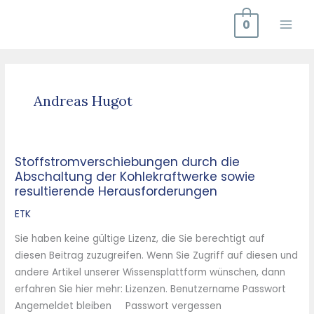
Zum
0
Inhalt
springen
Andreas Hugot
Stoffstromverschiebungen durch die
Stoffstromverschiebungen
Abschaltung der Kohlekraftwerke sowie
durch
resultierende Herausforderungen
die
Abschaltung
ETK
der
Sie haben keine gültige Lizenz, die Sie berechtigt auf
Kohlekraftwerke
diesen Beitrag zuzugreifen. Wenn Sie Zugriff auf diesen und
sowie
andere Artikel unserer Wissensplattform wünschen, dann
resultierende
erfahren Sie hier mehr: Lizenzen. Benutzername Passwort
Herausforderungen
Angemeldet bleiben Passwort vergessen