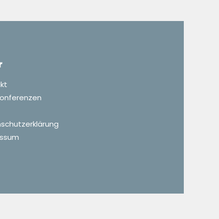
r
kt
 Konferenzen
schutzerklärung
essum