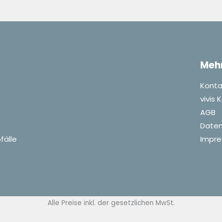
Meh
Konta
vivis
AGB
Daten
fälle
Impr
Alle Preise inkl. der gesetzlichen MwSt.