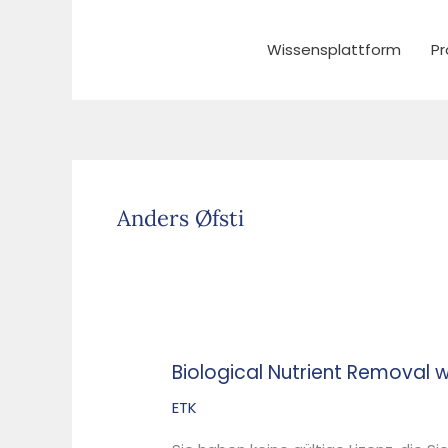
Zum
Inhalt
Wissensplattform
Pr
springen
Anders Øfsti
Biological Nutrient Removal w
Biological
Nutrient
ETK
Removal