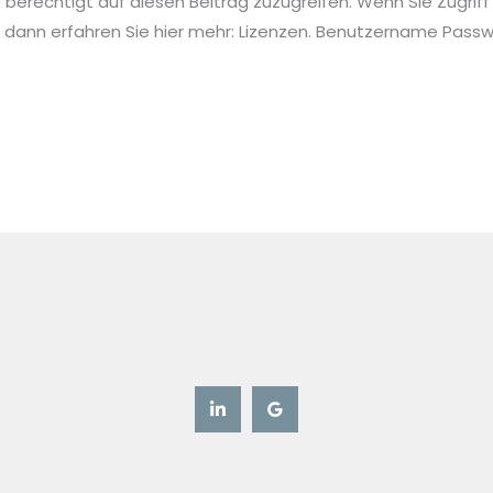
ie berechtigt auf diesen Beitrag zuzugreifen. Wenn Sie Zugriff
 dann erfahren Sie hier mehr: Lizenzen. Benutzername Pa