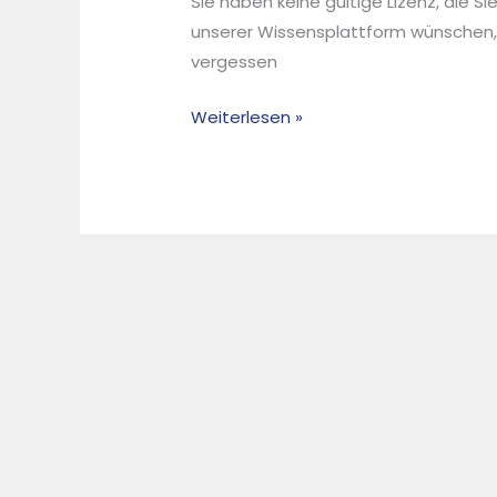
Sie haben keine gültige Lizenz, die S
with
unserer Wissensplattform wünschen,
the
vergessen
Hias
Process
Weiterlesen »