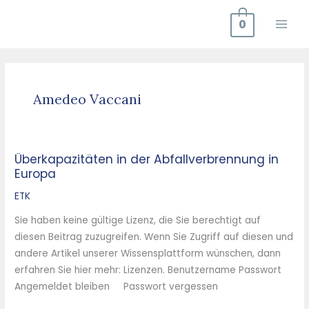
Zum
0
Inhalt
springen
Amedeo Vaccani
Überkapazitäten in der Abfallverbrennung in
Überkapazitäten
Europa
in
der
ETK
Abfallverbrennung
Sie haben keine gültige Lizenz, die Sie berechtigt auf
in
diesen Beitrag zuzugreifen. Wenn Sie Zugriff auf diesen und
Europa
andere Artikel unserer Wissensplattform wünschen, dann
erfahren Sie hier mehr: Lizenzen. Benutzername Passwort
Angemeldet bleiben Passwort vergessen