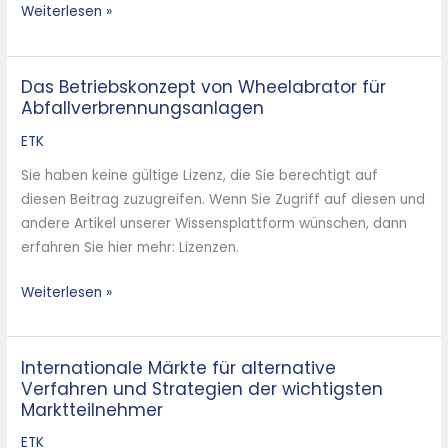
Weiterlesen »
Das Betriebskonzept von Wheelabrator für
Das
Abfallverbrennungsanlagen
Betriebskonzept
von
ETK
Wheelabrator
Sie haben keine gültige Lizenz, die Sie berechtigt auf
für
diesen Beitrag zuzugreifen. Wenn Sie Zugriff auf diesen und
Abfallverbrennungsanlagen
andere Artikel unserer Wissensplattform wünschen, dann
erfahren Sie hier mehr: Lizenzen.
Weiterlesen »
Internationale Märkte für alternative
Internationale
Verfahren und Strategien der wichtigsten
Märkte
Marktteilnehmer
für
alternative
ETK