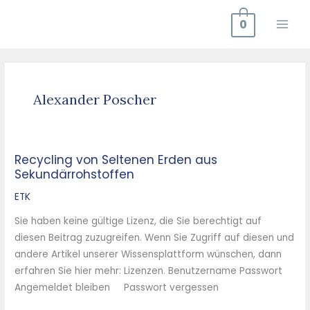
Zum
0
Inhalt
springen
Alexander Poscher
Recycling von Seltenen Erden aus
Recycling
Sekundärrohstoffen
von
Seltenen
ETK
Erden
Sie haben keine gültige Lizenz, die Sie berechtigt auf
aus
diesen Beitrag zuzugreifen. Wenn Sie Zugriff auf diesen und
Sekundärrohstoffen
andere Artikel unserer Wissensplattform wünschen, dann
erfahren Sie hier mehr: Lizenzen. Benutzername Passwort
Angemeldet bleiben Passwort vergessen