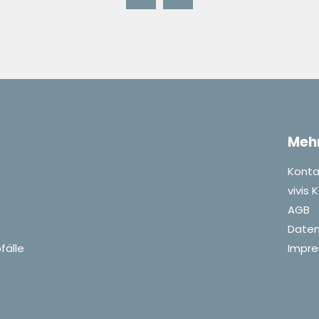
Meh
Konta
vivis
AGB
Daten
fälle
Impr