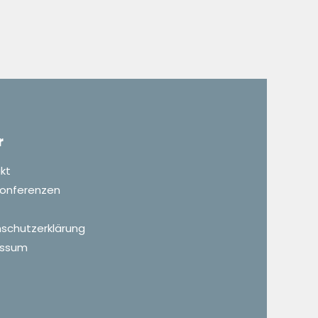
r
kt
 Konferenzen
schutzerklärung
essum