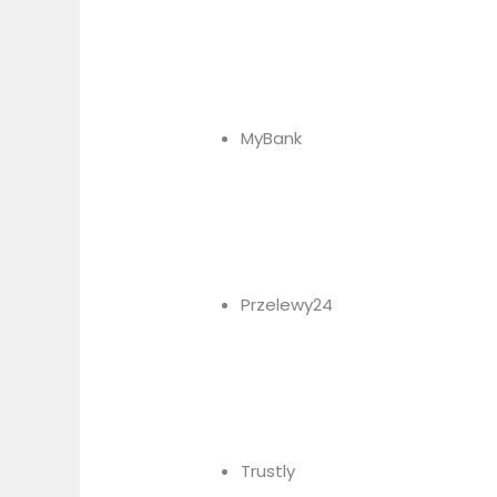
MyBank
Przelewy24
Trustly