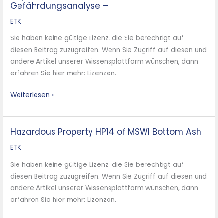
Gefährdungsanalyse –
Elektroaltgeräten
in
ETK
Depotcontainern
Sie haben keine gültige Lizenz, die Sie berechtigt auf
–
diesen Beitrag zuzugreifen. Wenn Sie Zugriff auf diesen und
Nutzen
andere Artikel unserer Wissensplattform wünschen, dann
und
erfahren Sie hier mehr: Lizenzen.
Gefährdungsanalyse
–
Weiterlesen »
Hazardous Property HP14 of MSWI Bottom Ash
Hazardous
Property
ETK
HP14
Sie haben keine gültige Lizenz, die Sie berechtigt auf
of
diesen Beitrag zuzugreifen. Wenn Sie Zugriff auf diesen und
MSWI
andere Artikel unserer Wissensplattform wünschen, dann
Bottom
erfahren Sie hier mehr: Lizenzen.
Ash