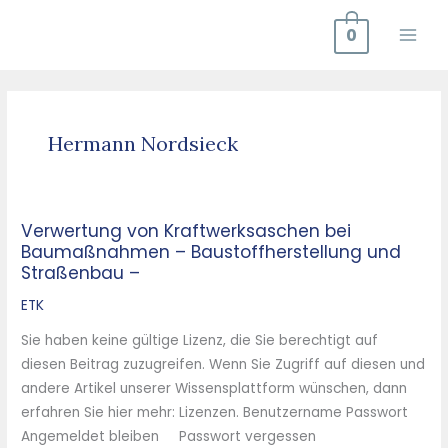
Zum
0
Inhalt
springen
Hermann Nordsieck
Verwertung von Kraftwerksaschen bei
Verwertung
Baumaßnahmen – Baustoffherstellung und
von
Straßenbau –
Kraftwerksaschen
bei
ETK
Baumaßnahmen
Sie haben keine gültige Lizenz, die Sie berechtigt auf
–
diesen Beitrag zuzugreifen. Wenn Sie Zugriff auf diesen und
Baustoffherstellung
andere Artikel unserer Wissensplattform wünschen, dann
und
erfahren Sie hier mehr: Lizenzen. Benutzername Passwort
Straßenbau
Angemeldet bleiben Passwort vergessen
–