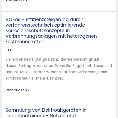
Waste-
to-
Energy
VOKos – Effizienzsteigerung durch
VOKos
Plants
verfahrenstechnisch optimierende
–
Korrosionsschutzkonzepte in
Effizienzsteigerung
Verbrennungsanlagen mit heterogenen
durch
Festbrennstoffen
verfahrenstechnisch
ETK
optimierende
Korrosionsschutzkonzepte
Sie haben keine gültige Lizenz, die Sie berechtigt auf
in
diesen Beitrag zuzugreifen. Wenn Sie Zugriff auf diesen und
Verbrennungsanlagen
andere Artikel unserer Wissensplattform wünschen, dann
mit
erfahren Sie hier mehr: Lizenzen.
heterogenen
Festbrennstoffen
Weiterlesen »
Sammlung von Elektroaltgeräten in
Sammlung
Depotcontainern – Nutzen und
von