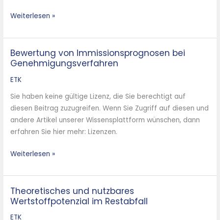
Weiterlesen »
Bewertung von Immissionsprognosen bei
Bewertung
Genehmigungsverfahren
von
Immissionsprognosen
ETK
bei
Sie haben keine gültige Lizenz, die Sie berechtigt auf
Genehmigungsverfahren
diesen Beitrag zuzugreifen. Wenn Sie Zugriff auf diesen und
andere Artikel unserer Wissensplattform wünschen, dann
erfahren Sie hier mehr: Lizenzen.
Weiterlesen »
Theoretisches und nutzbares
Theoretisches
Wertstoffpotenzial im Restabfall
und
nutzbares
ETK