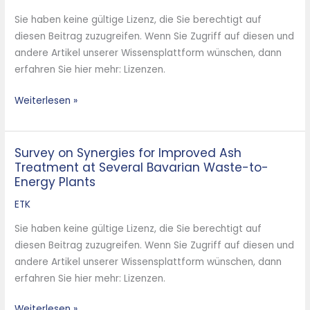
Wertstoffpotenzial
Sie haben keine gültige Lizenz, die Sie berechtigt auf
im
diesen Beitrag zuzugreifen. Wenn Sie Zugriff auf diesen und
Restabfall
andere Artikel unserer Wissensplattform wünschen, dann
erfahren Sie hier mehr: Lizenzen.
Weiterlesen »
Survey on Synergies for Improved Ash
Survey
Treatment at Several Bavarian Waste-to-
on
Energy Plants
Synergies
for
ETK
Improved
Sie haben keine gültige Lizenz, die Sie berechtigt auf
Ash
diesen Beitrag zuzugreifen. Wenn Sie Zugriff auf diesen und
Treatment
andere Artikel unserer Wissensplattform wünschen, dann
at
erfahren Sie hier mehr: Lizenzen.
Several
Bavarian
Weiterlesen »