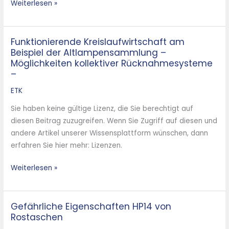
Weiterlesen »
Funktionierende Kreislaufwirtschaft am
Funktionierende
Beispiel der Altlampensammlung –
Kreislaufwirtschaft
Möglichkeiten kollektiver Rücknahmesysteme
am
–
Beispiel
ETK
der
Altlampensammlung
Sie haben keine gültige Lizenz, die Sie berechtigt auf
–
diesen Beitrag zuzugreifen. Wenn Sie Zugriff auf diesen und
Möglichkeiten
andere Artikel unserer Wissensplattform wünschen, dann
kollektiver
erfahren Sie hier mehr: Lizenzen.
Rücknahmesysteme
–
Weiterlesen »
Gefährliche Eigenschaften HP14 von
Gefährliche
Rostaschen
Eigenschaften