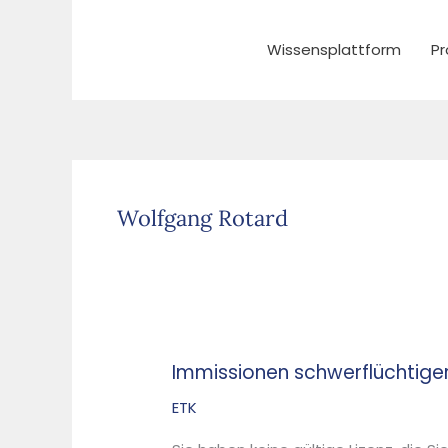
Zum
Inhalt
Wissensplattform
Pr
springen
Wolfgang Rotard
Immissionen schwerflüchtige
Immissionen
schwerflüchtiger
ETK
organischer