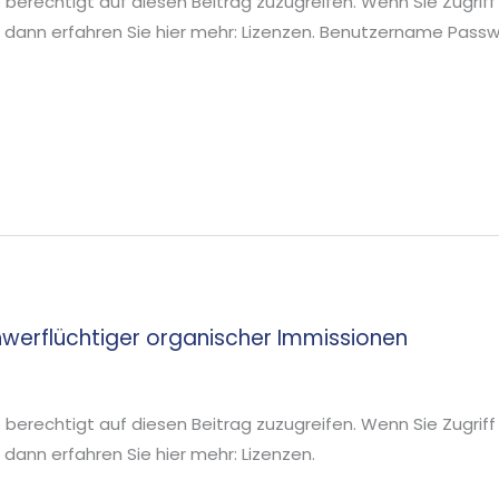
ie berechtigt auf diesen Beitrag zuzugreifen. Wenn Sie Zugriff
 dann erfahren Sie hier mehr: Lizenzen. Benutzername Pa
erflüchtiger organischer Immissionen
ie berechtigt auf diesen Beitrag zuzugreifen. Wenn Sie Zugriff
ann erfahren Sie hier mehr: Lizenzen.