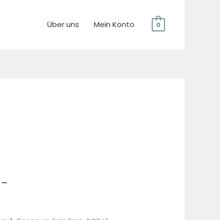
Über uns
Mein Konto
0
 –