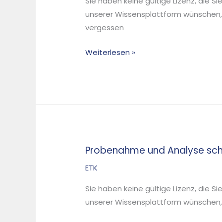
Sie haben keine gültige Lizenz, die S
Stoffe
unserer Wissensplattform wünschen,
–
vergessen
Probenahme
und
Weiterlesen »
Analyse
–
Probenahme und Analyse schw
Probenahme
und
ETK
Analyse
Sie haben keine gültige Lizenz, die S
schwerflüchtiger
unserer Wissensplattform wünschen, d
organischer
Immissionen