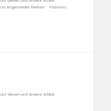
 auf diesen und andere Artikel
sswort Angemeldet bleiben Passwort
 auf diesen und andere Artikel