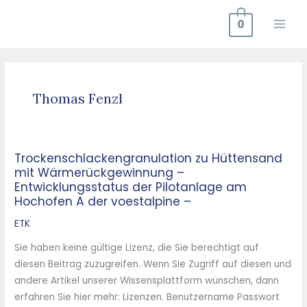
Zum
0
Inhalt
springen
Thomas Fenzl
Trockenschlackengranulation zu Hüttensand
Trockenschlackengranulation
mit Wärmerückgewinnung –
zu
Entwicklungsstatus der Pilotanlage am
Hüttensand
Hochofen A der voestalpine –
mit
ETK
Wärmerückgewinnung
–
Sie haben keine gültige Lizenz, die Sie berechtigt auf
Entwicklungsstatus
diesen Beitrag zuzugreifen. Wenn Sie Zugriff auf diesen und
der
andere Artikel unserer Wissensplattform wünschen, dann
Pilotanlage
erfahren Sie hier mehr: Lizenzen. Benutzername Passwort
am