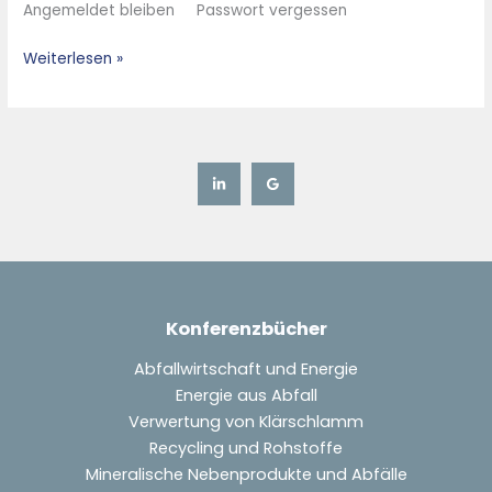
Angemeldet bleiben Passwort vergessen
Hochofen
A
Weiterlesen »
der
voestalpine
–
Konferenzbücher
Abfallwirtschaft und Energie
Energie aus Abfall
Verwertung von Klärschlamm
Recycling und Rohstoffe
Mineralische Nebenprodukte und Abfälle