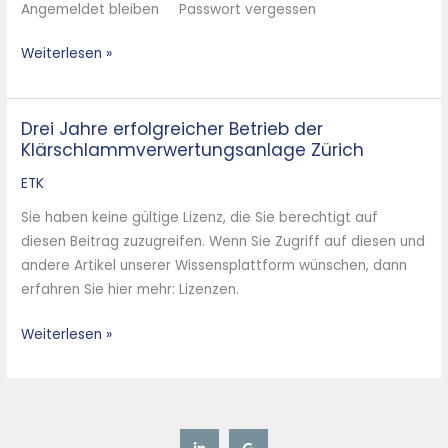
Angemeldet bleiben Passwort vergessen
der
Klärschlammverwertung
Weiterlesen »
Zürich
Drei Jahre erfolgreicher Betrieb der
Drei
Klärschlammverwertungsanlage Zürich
Jahre
erfolgreicher
ETK
Betrieb
Sie haben keine gültige Lizenz, die Sie berechtigt auf
der
diesen Beitrag zuzugreifen. Wenn Sie Zugriff auf diesen und
Klärschlammverwertungsanlage
andere Artikel unserer Wissensplattform wünschen, dann
Zürich
erfahren Sie hier mehr: Lizenzen.
Weiterlesen »