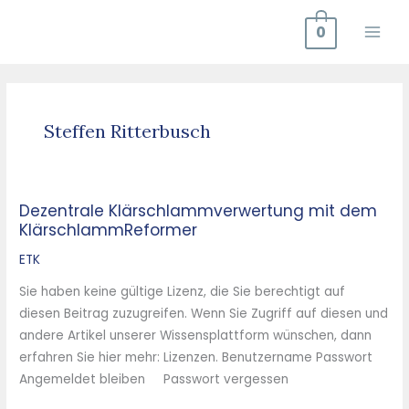
Zum
0
Inhalt
springen
Steffen Ritterbusch
Dezentrale Klärschlammverwertung mit dem
Dezentrale
KlärschlammReformer
Klärschlammverwertung
mit
ETK
dem
Sie haben keine gültige Lizenz, die Sie berechtigt auf
KlärschlammReformer
diesen Beitrag zuzugreifen. Wenn Sie Zugriff auf diesen und
andere Artikel unserer Wissensplattform wünschen, dann
erfahren Sie hier mehr: Lizenzen. Benutzername Passwort
Angemeldet bleiben Passwort vergessen