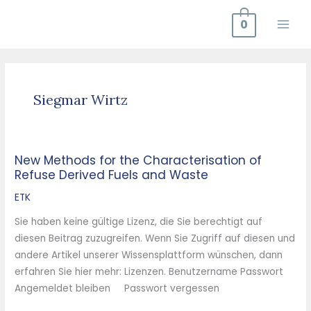
Zum
0
Inhalt
springen
Siegmar Wirtz
New Methods for the Characterisation of
New
Refuse Derived Fuels and Waste
Methods
for
ETK
the
Sie haben keine gültige Lizenz, die Sie berechtigt auf
Characterisation
diesen Beitrag zuzugreifen. Wenn Sie Zugriff auf diesen und
of
andere Artikel unserer Wissensplattform wünschen, dann
Refuse
erfahren Sie hier mehr: Lizenzen. Benutzername Passwort
Derived
Angemeldet bleiben Passwort vergessen
Fuels
and