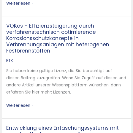
Weiterlesen »
Waste
VOKos – Effizienzsteigerung durch
VOKos
verfahrenstechnisch optimierende
–
Korrosionsschutzkonzepte in
Effizienzsteigerung
Verbrennungsanlagen mit heterogenen
durch
Festbrennstoffen
verfahrenstechnisch
ETK
optimierende
Korrosionsschutzkonzepte
Sie haben keine gültige Lizenz, die Sie berechtigt auf
in
diesen Beitrag zuzugreifen. Wenn Sie Zugriff auf diesen und
Verbrennungsanlagen
andere Artikel unserer Wissensplattform wünschen, dann
mit
erfahren Sie hier mehr: Lizenzen.
heterogenen
Festbrennstoffen
Weiterlesen »
Entwicklung eines Entaschungssystems mit
Entwicklung