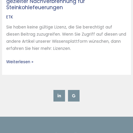
gezielter Nachverbrennung für
eines
Steinkohlefeuerungen
Entaschungssystems
mit
ETK
gezielter
Sie haben keine gültige Lizenz, die Sie berechtigt auf
Nachverbrennung
diesen Beitrag zuzugreifen. Wenn Sie Zugriff auf diesen und
für
andere Artikel unserer Wissensplattform wünschen, dann
Steinkohlefeuerungen
erfahren Sie hier mehr: Lizenzen.
Weiterlesen »