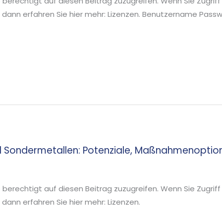
ie berechtigt auf diesen Beitrag zuzugreifen. Wenn Sie Zugriff
 dann erfahren Sie hier mehr: Lizenzen. Benutzername Pa
 Sondermetallen: Potenziale, Maßnahmenoption
ie berechtigt auf diesen Beitrag zuzugreifen. Wenn Sie Zugriff
ann erfahren Sie hier mehr: Lizenzen.