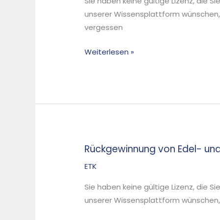
Sie haben keine gültige Lizenz, die S
the
unserer Wissensplattform wünschen,
Anaerobic
vergessen
Digestion,
Composting
Weiterlesen »
and
Incineration
of
Bio-
Waste
Rückgewinnung von Edel- und
Rückgewinnung
von
ETK
Edel-
Sie haben keine gültige Lizenz, die S
und
unserer Wissensplattform wünschen, d
Sondermetallen:
Potenziale,