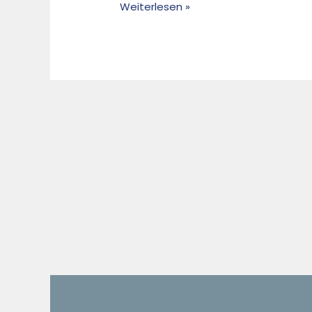
Weiterlesen »
Maßnahmenoptionen
und
ihre
Bewertung