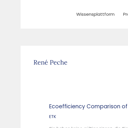
Zum
Inhalt
Wissensplattform
Pr
springen
René Peche
Ecoefficiency Comparison of
Ecoefficiency
Comparison
ETK
of