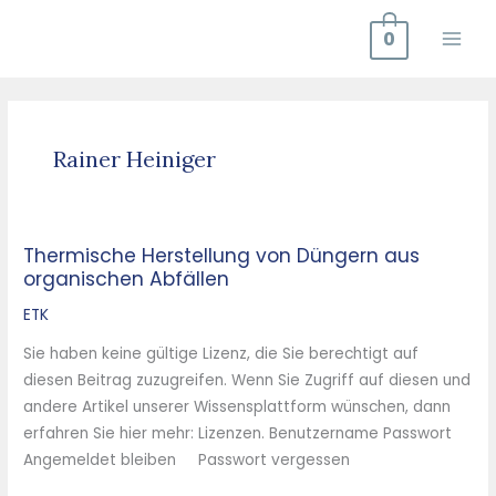
Zum
0
Inhalt
springen
Rainer Heiniger
Thermische Herstellung von Düngern aus
Thermische
organischen Abfällen
Herstellung
von
ETK
Düngern
Sie haben keine gültige Lizenz, die Sie berechtigt auf
aus
diesen Beitrag zuzugreifen. Wenn Sie Zugriff auf diesen und
organischen
andere Artikel unserer Wissensplattform wünschen, dann
Abfällen
erfahren Sie hier mehr: Lizenzen. Benutzername Passwort
Angemeldet bleiben Passwort vergessen