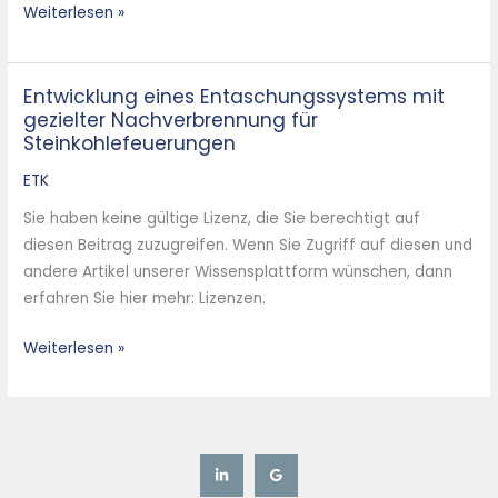
Weiterlesen »
Waste
Entwicklung eines Entaschungssystems mit
Entwicklung
gezielter Nachverbrennung für
eines
Steinkohlefeuerungen
Entaschungssystems
mit
ETK
gezielter
Sie haben keine gültige Lizenz, die Sie berechtigt auf
Nachverbrennung
diesen Beitrag zuzugreifen. Wenn Sie Zugriff auf diesen und
für
andere Artikel unserer Wissensplattform wünschen, dann
Steinkohlefeuerungen
erfahren Sie hier mehr: Lizenzen.
Weiterlesen »