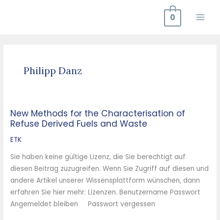
Zum
0
Inhalt
springen
Philipp Danz
New Methods for the Characterisation of
New
Refuse Derived Fuels and Waste
Methods
for
ETK
the
Sie haben keine gültige Lizenz, die Sie berechtigt auf
Characterisation
diesen Beitrag zuzugreifen. Wenn Sie Zugriff auf diesen und
of
andere Artikel unserer Wissensplattform wünschen, dann
Refuse
erfahren Sie hier mehr: Lizenzen. Benutzername Passwort
Derived
Angemeldet bleiben Passwort vergessen
Fuels
and