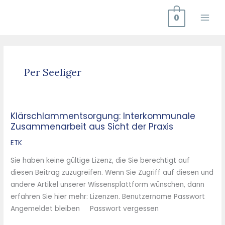
Zum
0
Inhalt
springen
Per Seeliger
Klärschlammentsorgung: Interkommunale
Klärschlammentsorgung:
Zusammenarbeit aus Sicht der Praxis
Interkommunale
Zusammenarbeit
ETK
aus
Sie haben keine gültige Lizenz, die Sie berechtigt auf
Sicht
diesen Beitrag zuzugreifen. Wenn Sie Zugriff auf diesen und
der
andere Artikel unserer Wissensplattform wünschen, dann
Praxis
erfahren Sie hier mehr: Lizenzen. Benutzername Passwort
Angemeldet bleiben Passwort vergessen