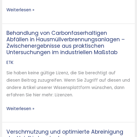
von
Weiterlesen »
Stickoxiden
Behandlung von Carbonfaserhaltigen
Behandlung
Abfällen in Hausmüllverbrennungsanlagen –
von
Zwischenergebnisse aus praktischen
Carbonfaserhaltigen
Untersuchungen im industriellen Maßstab
Abfällen
ETK
in
Hausmüllverbrennungsanlagen
Sie haben keine gültige Lizenz, die Sie berechtigt auf
–
diesen Beitrag zuzugreifen. Wenn Sie Zugriff auf diesen und
Zwischenergebnisse
andere Artikel unserer Wissensplattform wünschen, dann
aus
erfahren Sie hier mehr: Lizenzen.
praktischen
Untersuchungen
Weiterlesen »
im
industriellen
Maßstab
Verschmutzung und optimierte Abreinigung
Verschmutzung