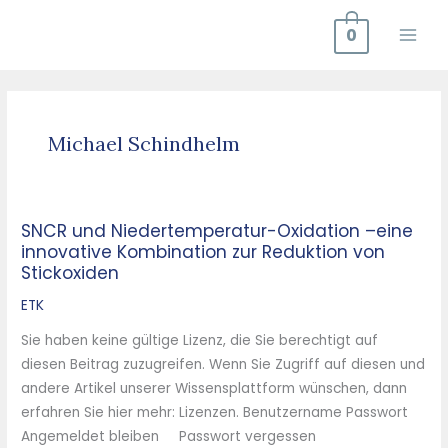
Zum
0
Inhalt
springen
Michael Schindhelm
SNCR und Niedertemperatur-Oxidation –eine
SNCR
innovative Kombination zur Reduktion von
und
Stickoxiden
Niedertemperatur-
Oxidation
ETK
–
Sie haben keine gültige Lizenz, die Sie berechtigt auf
eine
diesen Beitrag zuzugreifen. Wenn Sie Zugriff auf diesen und
innovative
andere Artikel unserer Wissensplattform wünschen, dann
Kombination
erfahren Sie hier mehr: Lizenzen. Benutzername Passwort
zur
Angemeldet bleiben Passwort vergessen
Reduktion