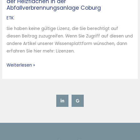
der Heizflächen in der
und
Abfallverbrennungsanlage Coburg
optimierte
Abreinigung
ETK
der
Sie haben keine gültige Lizenz, die Sie berechtigt auf
Heizflächen
diesen Beitrag zuzugreifen. Wenn Sie Zugriff auf diesen und
in
andere Artikel unserer Wissensplattform wünschen, dann
der
erfahren Sie hier mehr: Lizenzen.
Abfallverbrennungsanlage
Coburg
Weiterlesen »