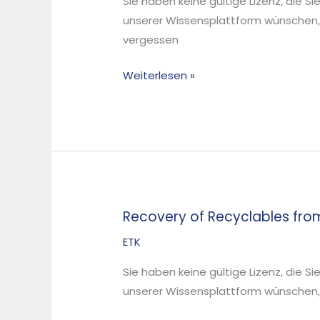
Sie haben keine gültige Lizenz, die S
from
unserer Wissensplattform wünschen,
Household
vergessen
Waste
by
Weiterlesen »
Mechanical
Separation
Recovery of Recyclables fro
Recovery
of
ETK
Recyclables
Sie haben keine gültige Lizenz, die S
from
unserer Wissensplattform wünschen, d
Municipal
Solid