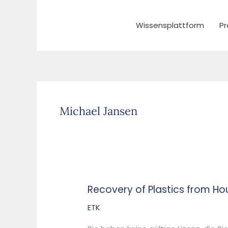
Zum
Inhalt
Wissensplattform
Pr
springen
Michael Jansen
Recovery of Plastics from H
Recovery
of
ETK
Plastics