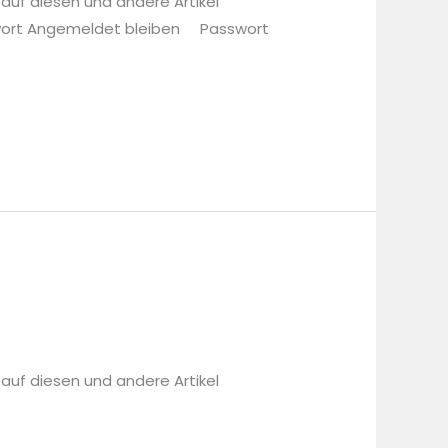
 auf diesen und andere Artikel
sswort Angemeldet bleiben Passwort
 auf diesen und andere Artikel