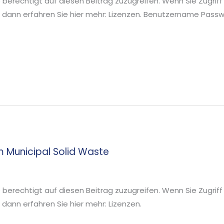
ie berechtigt auf diesen Beitrag zuzugreifen. Wenn Sie Zugriff
 dann erfahren Sie hier mehr: Lizenzen. Benutzername Pa
m Municipal Solid Waste
ie berechtigt auf diesen Beitrag zuzugreifen. Wenn Sie Zugriff
ann erfahren Sie hier mehr: Lizenzen.