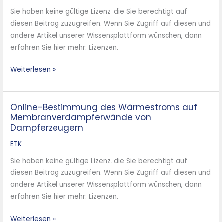
im
Sie haben keine gültige Lizenz, die Sie berechtigt auf
Hinblick
diesen Beitrag zuzugreifen. Wenn Sie Zugriff auf diesen und
auf
andere Artikel unserer Wissensplattform wünschen, dann
die
erfahren Sie hier mehr: Lizenzen.
energetische
Verwertung
Weiterlesen »
Online-Bestimmung des Wärmestroms auf
Online-
Membranverdampferwände von
Bestimmung
Dampferzeugern
des
Wärmestroms
ETK
auf
Sie haben keine gültige Lizenz, die Sie berechtigt auf
Membranverdampferwände
diesen Beitrag zuzugreifen. Wenn Sie Zugriff auf diesen und
von
andere Artikel unserer Wissensplattform wünschen, dann
Dampferzeugern
erfahren Sie hier mehr: Lizenzen.
Weiterlesen »