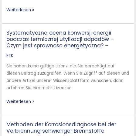
Was
Weiterlesen »
ist
Energieeffizienz?
–
Systematyczna ocena konwersji energii
Systematyczna
podczas termicznej utylizacji odpadów –
ocena
Czym jest sprawnosc energetyczna? –
konwersji
energii
ETK
podczas
Sie haben keine gültige Lizenz, die Sie berechtigt auf
termicznej
diesen Beitrag zuzugreifen. Wenn Sie Zugriff auf diesen und
utylizacji
andere Artikel unserer Wissensplattform wünschen, dann
odpadów
erfahren Sie hier mehr: Lizenzen.
–
Czym
Weiterlesen »
jest
sprawnosc
energetyczna?
Methoden der Korrosionsdiagnose bei der
Methoden
–
Verbrennung schwieriger Brennstoffe
der