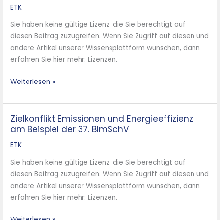
Korrosionsdiagnose
ETK
bei
Sie haben keine gültige Lizenz, die Sie berechtigt auf
der
diesen Beitrag zuzugreifen. Wenn Sie Zugriff auf diesen und
Verbrennung
andere Artikel unserer Wissensplattform wünschen, dann
schwieriger
erfahren Sie hier mehr: Lizenzen.
Brennstoffe
Weiterlesen »
Zielkonflikt Emissionen und Energieeffizienz
Zielkonflikt
am Beispiel der 37. BImSchV
Emissionen
und
ETK
Energieeffizienz
Sie haben keine gültige Lizenz, die Sie berechtigt auf
am
diesen Beitrag zuzugreifen. Wenn Sie Zugriff auf diesen und
Beispiel
andere Artikel unserer Wissensplattform wünschen, dann
der
erfahren Sie hier mehr: Lizenzen.
37.
BImSchV
Weiterlesen »