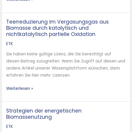
Teerreduzierung im Vergasungsgas aus
Teerreduzierung
Biomasse durch katalytisch und
im
nichtkatalytisch partielle Oxidation
Vergasungsgas
aus
ETK
Biomasse
Sie haben keine gültige Lizenz, die Sie berechtigt auf
durch
diesen Beitrag zuzugreifen. Wenn Sie Zugriff auf diesen und
katalytisch
andere Artikel unserer Wissensplattform wünschen, dann
und
erfahren Sie hier mehr: Lizenzen.
nichtkatalytisch
partielle
Weiterlesen »
Oxidation
Strategien der energetischen
Strategien
Biomassenutzung
der
energetischen
ETK