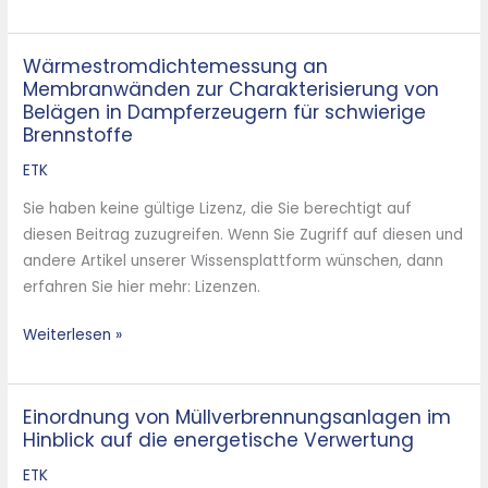
Wärmestromdichtemessung an
Wärmestromdichtemessung
Membranwänden zur Charakterisierung von
an
Belägen in Dampferzeugern für schwierige
Membranwänden
Brennstoffe
zur
ETK
Charakterisierung
von
Sie haben keine gültige Lizenz, die Sie berechtigt auf
Belägen
diesen Beitrag zuzugreifen. Wenn Sie Zugriff auf diesen und
in
andere Artikel unserer Wissensplattform wünschen, dann
Dampferzeugern
erfahren Sie hier mehr: Lizenzen.
für
schwierige
Weiterlesen »
Brennstoffe
Einordnung von Müllverbrennungsanlagen im
Einordnung
Hinblick auf die energetische Verwertung
von
Müllverbrennungsanlagen
ETK