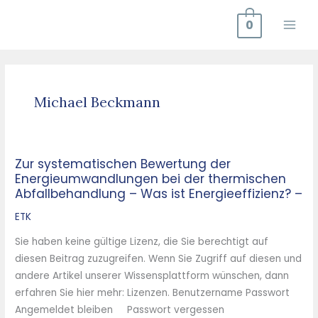
Zum
0
Inhalt
springen
Michael Beckmann
Zur systematischen Bewertung der
Zur
Energieumwandlungen bei der thermischen
systematischen
Abfallbehandlung – Was ist Energieeffizienz? –
Bewertung
der
ETK
Energieumwandlungen
Sie haben keine gültige Lizenz, die Sie berechtigt auf
bei
diesen Beitrag zuzugreifen. Wenn Sie Zugriff auf diesen und
der
andere Artikel unserer Wissensplattform wünschen, dann
thermischen
erfahren Sie hier mehr: Lizenzen. Benutzername Passwort
Abfallbehandlung
Angemeldet bleiben Passwort vergessen
–