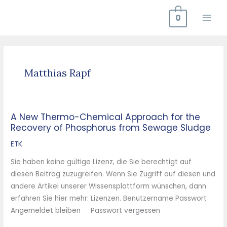
Zum
0
Inhalt
springen
Matthias Rapf
A New Thermo-Chemical Approach for the
A
Recovery of Phosphorus from Sewage Sludge
New
Thermo-
ETK
Chemical
Sie haben keine gültige Lizenz, die Sie berechtigt auf
Approach
diesen Beitrag zuzugreifen. Wenn Sie Zugriff auf diesen und
for
andere Artikel unserer Wissensplattform wünschen, dann
the
erfahren Sie hier mehr: Lizenzen. Benutzername Passwort
Recovery
Angemeldet bleiben Passwort vergessen
of
Phosphorus