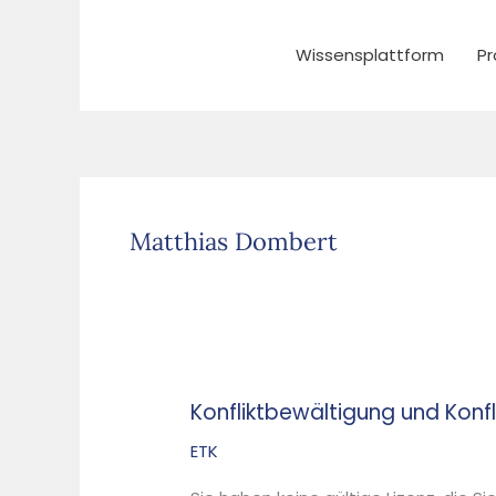
Zum
Inhalt
Wissensplattform
Pr
springen
Matthias Dombert
Konfliktbewältigung und Ko
Konfliktbewältigung
und
ETK
Konfliktmanagement