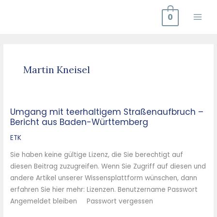
Zum
0
Inhalt
springen
Martin Kneisel
Umgang mit teerhaltigem Straßenaufbruch –
Umgang
Bericht aus Baden-Württemberg
mit
teerhaltigem
ETK
Straßenaufbruch
Sie haben keine gültige Lizenz, die Sie berechtigt auf
–
diesen Beitrag zuzugreifen. Wenn Sie Zugriff auf diesen und
Bericht
andere Artikel unserer Wissensplattform wünschen, dann
aus
erfahren Sie hier mehr: Lizenzen. Benutzername Passwort
Baden-
Angemeldet bleiben Passwort vergessen
Württemberg