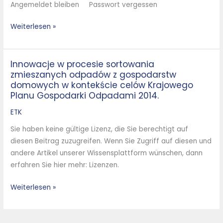
Angemeldet bleiben Passwort vergessen
Objectives
of
Weiterlesen »
the
National
Waste
Innowacje w procesie sortowania
Innowacje
Management
zmieszanych odpadów z gospodarstw
w
Plan
domowych w kontekście celów Krajowego
procesie
Planu Gospodarki Odpadami 2014.
Poland
sortowania
2014
ETK
zmieszanych
odpadów
Sie haben keine gültige Lizenz, die Sie berechtigt auf
z
diesen Beitrag zuzugreifen. Wenn Sie Zugriff auf diesen und
gospodarstw
andere Artikel unserer Wissensplattform wünschen, dann
domowych
erfahren Sie hier mehr: Lizenzen.
w
kontekście
Weiterlesen »
celów
Krajowego
Planu