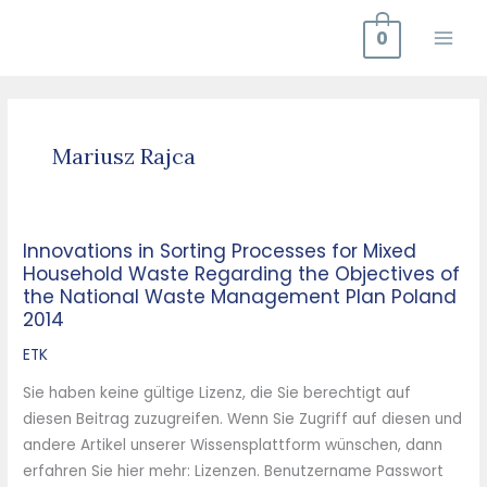
Zum
0
Inhalt
springen
Mariusz Rajca
Innovations in Sorting Processes for Mixed
Innovations
Household Waste Regarding the Objectives of
in
the National Waste Management Plan Poland
Sorting
2014
Processes
ETK
for
Mixed
Sie haben keine gültige Lizenz, die Sie berechtigt auf
Household
diesen Beitrag zuzugreifen. Wenn Sie Zugriff auf diesen und
Waste
andere Artikel unserer Wissensplattform wünschen, dann
Regarding
erfahren Sie hier mehr: Lizenzen. Benutzername Passwort
the