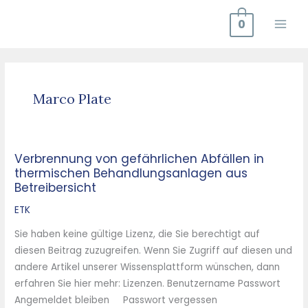
Zum
0
Inhalt
springen
Marco Plate
Verbrennung von gefährlichen Abfällen in
Verbrennung
thermischen Behandlungsanlagen aus
von
Betreibersicht
gefährlichen
Abfällen
ETK
in
Sie haben keine gültige Lizenz, die Sie berechtigt auf
thermischen
diesen Beitrag zuzugreifen. Wenn Sie Zugriff auf diesen und
Behandlungsanlagen
andere Artikel unserer Wissensplattform wünschen, dann
aus
erfahren Sie hier mehr: Lizenzen. Benutzername Passwort
Betreibersicht
Angemeldet bleiben Passwort vergessen