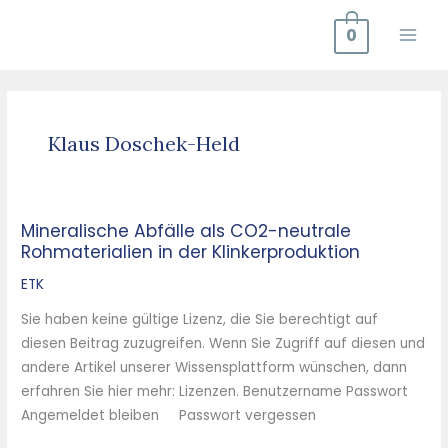
Zum
0
Inhalt
springen
Klaus Doschek-Held
Mineralische Abfälle als CO2-neutrale
Mineralische
Rohmaterialien in der Klinkerproduktion
Abfälle
als
ETK
CO2-
Sie haben keine gültige Lizenz, die Sie berechtigt auf
neutrale
diesen Beitrag zuzugreifen. Wenn Sie Zugriff auf diesen und
Rohmaterialien
andere Artikel unserer Wissensplattform wünschen, dann
in
erfahren Sie hier mehr: Lizenzen. Benutzername Passwort
der
Angemeldet bleiben Passwort vergessen
Klinkerproduktion