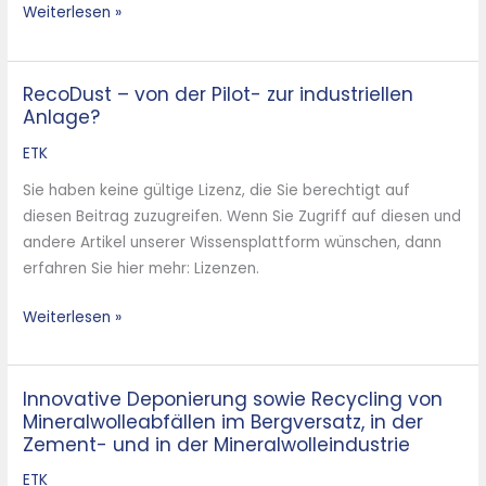
Weiterlesen »
RecoDust – von der Pilot- zur industriellen
RecoDust
Anlage?
–
von
ETK
der
Sie haben keine gültige Lizenz, die Sie berechtigt auf
Pilot-
diesen Beitrag zuzugreifen. Wenn Sie Zugriff auf diesen und
zur
andere Artikel unserer Wissensplattform wünschen, dann
industriellen
erfahren Sie hier mehr: Lizenzen.
Anlage?
Weiterlesen »
Innovative Deponierung sowie Recycling von
Innovative
Mineralwolleabfällen im Bergversatz, in der
Deponierung
Zement- und in der Mineralwolleindustrie
sowie
Recycling
ETK