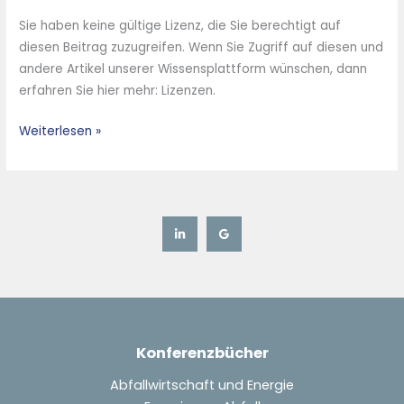
von
Sie haben keine gültige Lizenz, die Sie berechtigt auf
Mineralwolleabfällen
diesen Beitrag zuzugreifen. Wenn Sie Zugriff auf diesen und
im
andere Artikel unserer Wissensplattform wünschen, dann
Bergversatz,
erfahren Sie hier mehr: Lizenzen.
in
der
Weiterlesen »
Zement-
und
in
der
Mineralwolleindustrie
Konferenzbücher
Abfallwirtschaft und Energie