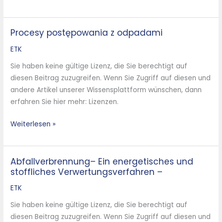
Procesy postępowania z odpadami
Procesy
postępowania
ETK
z
Sie haben keine gültige Lizenz, die Sie berechtigt auf
odpadami
diesen Beitrag zuzugreifen. Wenn Sie Zugriff auf diesen und
andere Artikel unserer Wissensplattform wünschen, dann
erfahren Sie hier mehr: Lizenzen.
Weiterlesen »
Abfallverbrennung– Ein energetisches und
Abfallverbrennung–
stoffliches Verwertungsverfahren –
Ein
energetisches
ETK
und
Sie haben keine gültige Lizenz, die Sie berechtigt auf
stoffliches
diesen Beitrag zuzugreifen. Wenn Sie Zugriff auf diesen und
Verwertungsverfahren