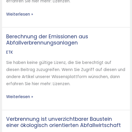
erfahren Sie hier mehr: Lizenzen.
Weiterlesen »
Berechnung der Emissionen aus
Berechnung
Abfallverbrennungsanlagen
der
Emissionen
ETK
aus
Sie haben keine gültige Lizenz, die Sie berechtigt auf
Abfallverbrennungsanlagen
diesen Beitrag zuzugreifen. Wenn Sie Zugriff auf diesen und
andere Artikel unserer Wissensplattform wünschen, dann
erfahren Sie hier mehr: Lizenzen.
Weiterlesen »
Verbrennung ist unverzichtbarer Baustein
Verbrennung
einer ökologisch orientierten Abfallwirtschaft
ist