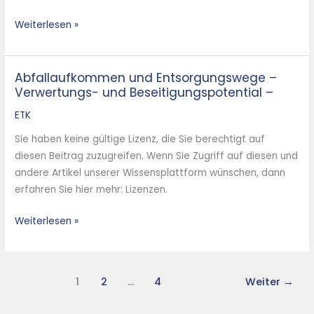
Eine
Konsequenz
Weiterlesen »
der
Akzeptanzdiskussion
um
Abfallaufkommen und Entsorgungswege –
Abfallaufkommen
die
Verwertungs- und Beseitigungspotential –
und
Abfallverbrennung
Entsorgungswege
ETK
–
–
Sie haben keine gültige Lizenz, die Sie berechtigt auf
Verwertungs-
diesen Beitrag zuzugreifen. Wenn Sie Zugriff auf diesen und
und
andere Artikel unserer Wissensplattform wünschen, dann
Beseitigungspotential
erfahren Sie hier mehr: Lizenzen.
–
Weiterlesen »
1
2
…
4
Weiter
→