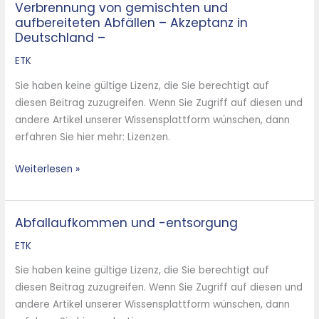
Verbrennung von gemischten und
Verbrennung
aufbereiteten Abfällen – Akzeptanz in
von
Deutschland –
gemischten
und
ETK
aufbereiteten
Sie haben keine gültige Lizenz, die Sie berechtigt auf
Abfällen
diesen Beitrag zuzugreifen. Wenn Sie Zugriff auf diesen und
–
andere Artikel unserer Wissensplattform wünschen, dann
Akzeptanz
erfahren Sie hier mehr: Lizenzen.
in
Deutschland
Weiterlesen »
–
Abfallaufkommen und -entsorgung
Abfallaufkommen
und
ETK
-
Sie haben keine gültige Lizenz, die Sie berechtigt auf
entsorgung
diesen Beitrag zuzugreifen. Wenn Sie Zugriff auf diesen und
andere Artikel unserer Wissensplattform wünschen, dann