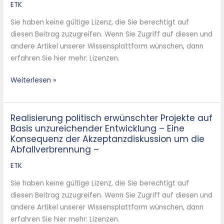
unverzichtbarer
ETK
Baustein
Sie haben keine gültige Lizenz, die Sie berechtigt auf
einer
diesen Beitrag zuzugreifen. Wenn Sie Zugriff auf diesen und
ökologisch
andere Artikel unserer Wissensplattform wünschen, dann
orientierten
erfahren Sie hier mehr: Lizenzen.
Abfallwirtschaft
Weiterlesen »
Realisierung politisch erwünschter Projekte auf
Realisierung
Basis unzureichender Entwicklung – Eine
politisch
Konsequenz der Akzeptanzdiskussion um die
erwünschter
Abfallverbrennung –
Projekte
ETK
auf
Basis
Sie haben keine gültige Lizenz, die Sie berechtigt auf
unzureichender
diesen Beitrag zuzugreifen. Wenn Sie Zugriff auf diesen und
Entwicklung
andere Artikel unserer Wissensplattform wünschen, dann
–
erfahren Sie hier mehr: Lizenzen.