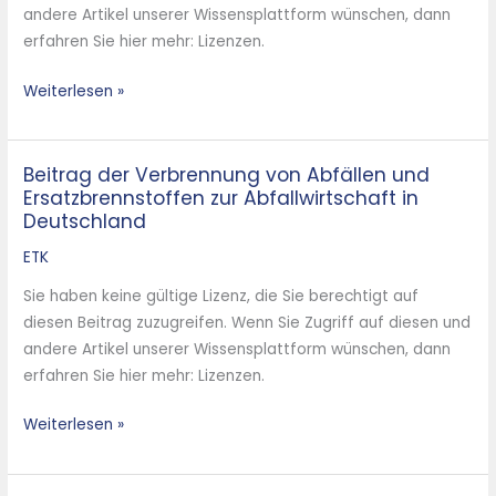
andere Artikel unserer Wissensplattform wünschen, dann
–
erfahren Sie hier mehr: Lizenzen.
Weiterlesen »
Beitrag der Verbrennung von Abfällen und
Beitrag
Ersatzbrennstoffen zur Abfallwirtschaft in
der
Deutschland
Verbrennung
von
ETK
Abfällen
Sie haben keine gültige Lizenz, die Sie berechtigt auf
und
diesen Beitrag zuzugreifen. Wenn Sie Zugriff auf diesen und
Ersatzbrennstoffen
andere Artikel unserer Wissensplattform wünschen, dann
zur
erfahren Sie hier mehr: Lizenzen.
Abfallwirtschaft
in
Weiterlesen »
Deutschland