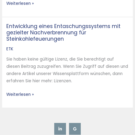
Weiterlesen »
Waste
Entwicklung eines Entaschungssystems mit
Entwicklung
gezielter Nachverbrennung für
eines
Steinkohlefeuerungen
Entaschungssystems
mit
ETK
gezielter
Sie haben keine gültige Lizenz, die Sie berechtigt auf
Nachverbrennung
diesen Beitrag zuzugreifen. Wenn Sie Zugriff auf diesen und
für
andere Artikel unserer Wissensplattform wünschen, dann
Steinkohlefeuerungen
erfahren Sie hier mehr: Lizenzen.
Weiterlesen »