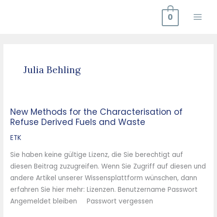
Zum
0
Inhalt
springen
Julia Behling
New Methods for the Characterisation of
New
Refuse Derived Fuels and Waste
Methods
for
ETK
the
Sie haben keine gültige Lizenz, die Sie berechtigt auf
Characterisation
diesen Beitrag zuzugreifen. Wenn Sie Zugriff auf diesen und
of
andere Artikel unserer Wissensplattform wünschen, dann
Refuse
erfahren Sie hier mehr: Lizenzen. Benutzername Passwort
Derived
Angemeldet bleiben Passwort vergessen
Fuels
and