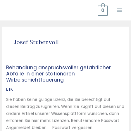
Zum
0
Inhalt
springen
Josef Stubenvoll
Behandlung anspruchsvoller gefährlicher
Behandlung
Abfälle in einer stationären
anspruchsvoller
Wirbelschichtfeuerung
gefährlicher
Abfälle
ETK
in
Sie haben keine gültige Lizenz, die Sie berechtigt auf
einer
diesen Beitrag zuzugreifen. Wenn Sie Zugriff auf diesen und
stationären
andere Artikel unserer Wissensplattform wünschen, dann
Wirbelschichtfeuerung
erfahren Sie hier mehr: Lizenzen. Benutzername Passwort
Angemeldet bleiben Passwort vergessen