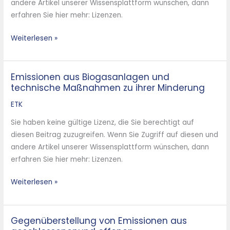
andere Artikel unserer Wissensplattform wünschen, dann
auf
erfahren Sie hier mehr: Lizenzen.
der
Kläranlage
Weiterlesen »
–
eine
Alternative
Emissionen aus Biogasanlagen und
Emissionen
zur
technische Maßnahmen zu ihrer Minderung
aus
Monoklärschlammverbrennung
Biogasanlagen
ETK
und
Sie haben keine gültige Lizenz, die Sie berechtigt auf
technische
diesen Beitrag zuzugreifen. Wenn Sie Zugriff auf diesen und
Maßnahmen
andere Artikel unserer Wissensplattform wünschen, dann
zu
erfahren Sie hier mehr: Lizenzen.
ihrer
Minderung
Weiterlesen »
Gegenüberstellung von Emissionen aus
Gegenüberstellung