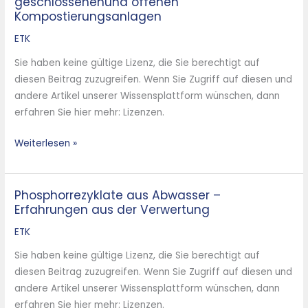
geschlossenenund offenen
von
Kompostierungsanlagen
Emissionen
aus
ETK
geschlossenenund
Sie haben keine gültige Lizenz, die Sie berechtigt auf
offenen
diesen Beitrag zuzugreifen. Wenn Sie Zugriff auf diesen und
Kompostierungsanlagen
andere Artikel unserer Wissensplattform wünschen, dann
erfahren Sie hier mehr: Lizenzen.
Weiterlesen »
Phosphorrezyklate aus Abwasser –
Phosphorrezyklate
Erfahrungen aus der Verwertung
aus
Abwasser
ETK
–
Sie haben keine gültige Lizenz, die Sie berechtigt auf
Erfahrungen
diesen Beitrag zuzugreifen. Wenn Sie Zugriff auf diesen und
aus
andere Artikel unserer Wissensplattform wünschen, dann
der
erfahren Sie hier mehr: Lizenzen.