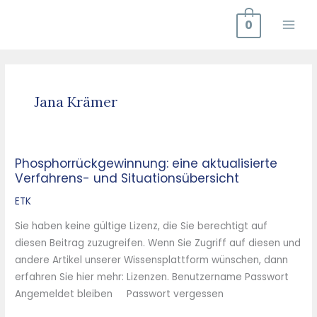
Zum
0
Inhalt
springen
Jana Krämer
Phosphorrückgewinnung: eine aktualisierte
Phosphorrückgewinnung:
Verfahrens- und Situationsübersicht
eine
aktualisierte
ETK
Verfahrens-
Sie haben keine gültige Lizenz, die Sie berechtigt auf
und
diesen Beitrag zuzugreifen. Wenn Sie Zugriff auf diesen und
Situationsübersicht
andere Artikel unserer Wissensplattform wünschen, dann
erfahren Sie hier mehr: Lizenzen. Benutzername Passwort
Angemeldet bleiben Passwort vergessen