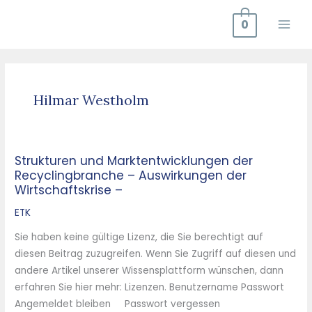
Zum
0
Inhalt
springen
Hilmar Westholm
Strukturen und Marktentwicklungen der
Strukturen
Recyclingbranche – Auswirkungen der
und
Wirtschaftskrise –
Marktentwicklungen
der
ETK
Recyclingbranche
Sie haben keine gültige Lizenz, die Sie berechtigt auf
–
diesen Beitrag zuzugreifen. Wenn Sie Zugriff auf diesen und
Auswirkungen
andere Artikel unserer Wissensplattform wünschen, dann
der
erfahren Sie hier mehr: Lizenzen. Benutzername Passwort
Wirtschaftskrise
Angemeldet bleiben Passwort vergessen
–