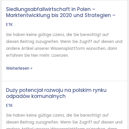
Siedlungsabfallwirtschaft in Polen –
Siedlungsabfallwirtschaft
Marktentwicklung bis 2020 und Strategien –
in
Polen
ETK
–
Sie haben keine gültige Lizenz, die Sie berechtigt auf
Marktentwicklung
diesen Beitrag zuzugreifen. Wenn Sie Zugriff auf diesen und
bis
andere Artikel unserer Wissensplattform wünschen, dann
2020
erfahren Sie hier mehr: Lizenzen.
und
Strategien
Weiterlesen »
–
Duży potencjał rozwoju na polskim rynku
Duży
odpadów komunalnych
potencjał
rozwoju
ETK
na
Sie haben keine gültige Lizenz, die Sie berechtigt auf
polskim
diesen Beitrag zuzugreifen. Wenn Sie Zugriff auf diesen und
rynku