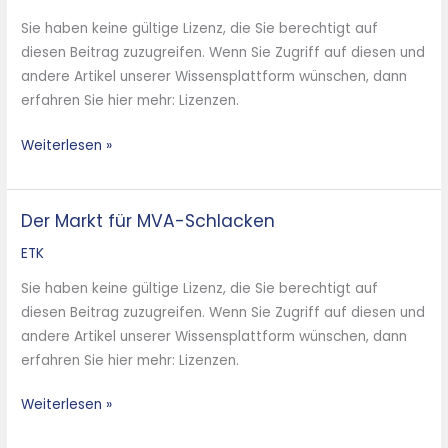
Management
Sie haben keine gültige Lizenz, die Sie berechtigt auf
Technologiesin
diesen Beitrag zuzugreifen. Wenn Sie Zugriff auf diesen und
Central
andere Artikel unserer Wissensplattform wünschen, dann
and
erfahren Sie hier mehr: Lizenzen.
Eastern
Europe
Weiterlesen »
until
2020
Der Markt für MVA-Schlacken
Der
Markt
ETK
für
Sie haben keine gültige Lizenz, die Sie berechtigt auf
MVA-
diesen Beitrag zuzugreifen. Wenn Sie Zugriff auf diesen und
Schlacken
andere Artikel unserer Wissensplattform wünschen, dann
erfahren Sie hier mehr: Lizenzen.
Weiterlesen »