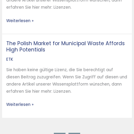
andere Artikel unserer Wissensplattform wünschen, dann
odpadów
erfahren Sie hier mehr: Lizenzen.
komunalnych
Weiterlesen »
The Polish Market for Municipal Waste Affords
The
High Potentials
Polish
Market
ETK
for
Sie haben keine gültige Lizenz, die Sie berechtigt auf
Municipal
diesen Beitrag zuzugreifen. Wenn Sie Zugriff auf diesen und
Waste
andere Artikel unserer Wissensplattform wünschen, dann
Affords
erfahren Sie hier mehr: Lizenzen.
High
Potentials
Weiterlesen »