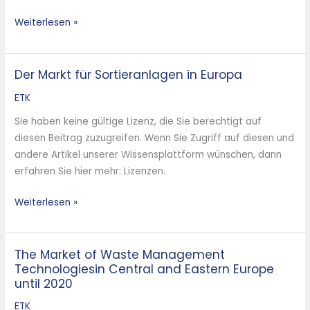
Weiterlesen »
Der Markt für Sortieranlagen in Europa
Der
Markt
ETK
für
Sie haben keine gültige Lizenz, die Sie berechtigt auf
Sortieranlagen
diesen Beitrag zuzugreifen. Wenn Sie Zugriff auf diesen und
in
andere Artikel unserer Wissensplattform wünschen, dann
Europa
erfahren Sie hier mehr: Lizenzen.
Weiterlesen »
The Market of Waste Management
The
Technologiesin Central and Eastern Europe
Market
until 2020
of
Waste
ETK