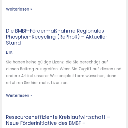
Fördermaßnahme
Weiterlesen »
ReziProK
–
Die BMBF-Fördermaßnahme Regionales
Die
Phosphor-Recycling (RePhoR) – Aktueller
BMBF-
Stand
Fördermaßnahme
Regionales
ETK
Phosphor-
Sie haben keine gültige Lizenz, die Sie berechtigt auf
Recycling
diesen Beitrag zuzugreifen. Wenn Sie Zugriff auf diesen und
(RePhoR)
andere Artikel unserer Wissensplattform wünschen, dann
–
erfahren Sie hier mehr: Lizenzen.
Aktueller
Stand
Weiterlesen »
Ressourceneffiziente Kreislaufwirtschaft –
Ressourceneffiziente
Neue Förderinitiative des BMBF –
Kreislaufwirtschaft