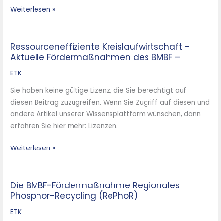
Forschungsförderung
Weiterlesen »
des
BMBF
–
Ressourceneffiziente Kreislaufwirtschaft –
Ressourceneffiziente
Aktuelle Fördermaßnahmen des BMBF –
Kreislaufwirtschaft
–
ETK
Aktuelle
Sie haben keine gültige Lizenz, die Sie berechtigt auf
Fördermaßnahmen
diesen Beitrag zuzugreifen. Wenn Sie Zugriff auf diesen und
des
andere Artikel unserer Wissensplattform wünschen, dann
BMBF
erfahren Sie hier mehr: Lizenzen.
–
Weiterlesen »
Die BMBF-Fördermaßnahme Regionales
Die
Phosphor-Recycling (RePhoR)
BMBF-
Fördermaßnahme
ETK