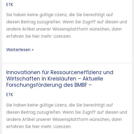
–
ETK
Neue
Sie haben keine gültige Lizenz, die Sie berechtigt auf
Förderinitiative
diesen Beitrag zuzugreifen. Wenn Sie Zugriff auf diesen und
des
andere Artikel unserer Wissensplattform wünschen, dann
BMBF
erfahren Sie hier mehr: Lizenzen.
–
Weiterlesen »
Innovationen für Ressourceneffizienz und
Innovationen
Wirtschaften in Kreisläufen – Aktuelle
für
Forschungsförderung des BMBF –
Ressourceneffizienz
und
ETK
Wirtschaften
Sie haben keine gültige Lizenz, die Sie berechtigt auf
in
diesen Beitrag zuzugreifen. Wenn Sie Zugriff auf diesen und
Kreisläufen
andere Artikel unserer Wissensplattform wünschen, dann
–
erfahren Sie hier mehr: Lizenzen.
Aktuelle