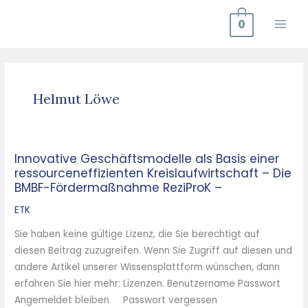
Zum
0
Inhalt
springen
Helmut Löwe
Innovative Geschäftsmodelle als Basis einer
Innovative
ressourceneffizienten Kreislaufwirtschaft – Die
Geschäftsmodelle
BMBF-Fördermaßnahme ReziProK –
als
Basis
ETK
einer
Sie haben keine gültige Lizenz, die Sie berechtigt auf
ressourceneffizienten
diesen Beitrag zuzugreifen. Wenn Sie Zugriff auf diesen und
Kreislaufwirtschaft
andere Artikel unserer Wissensplattform wünschen, dann
–
erfahren Sie hier mehr: Lizenzen. Benutzername Passwort
Die
Angemeldet bleiben Passwort vergessen
BMBF-